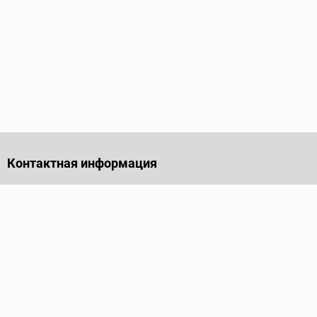
Контактная информация
141701, Московская обл., г. Долгопрудный, проезд
Лихачевский, дом 4, стр. 1, офис 219
Телефон
+7 (495) 973-35-15
Пн - Пт: 9.00-18.00
Электронная почта