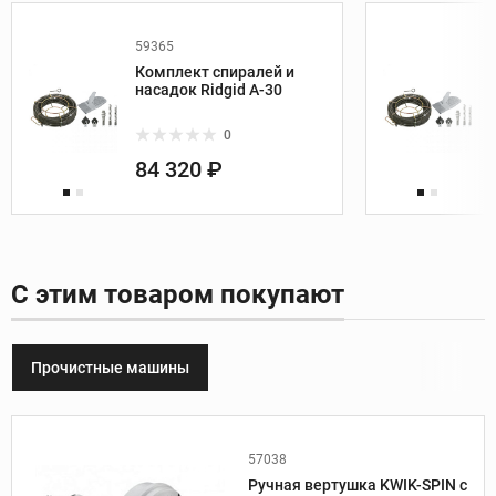
59365
Комплект спиралей и
насадок Ridgid A-30
0
84 320 ₽
С этим товаром покупают
Прочистные машины
57038
Производитель:
Ridgid
Ручная вертушка KWIK-SPIN с