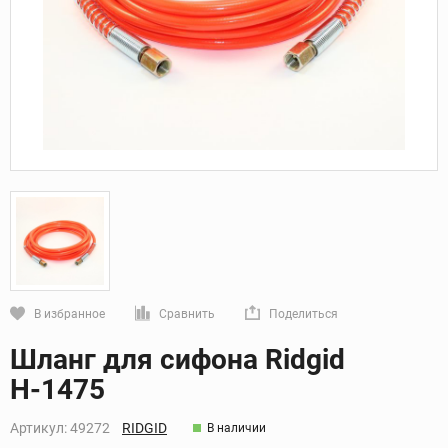
В избранное
Сравнить
Поделиться
Кликните, чтобы скопировать прямую ссылку
Шланг для сифона Ridgid
Н-1475
Артикул:
49272
RIDGID
В наличии