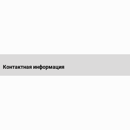
Контактная информация
141701, Московская обл., г. Долгопрудный, проезд
Лихачевский, дом 4, стр. 1, офис 219
Телефон
+7 (495) 973-35-15
Пн - Пт: 9.00-18.00
Электронная почта