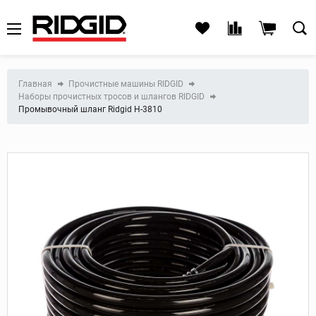
Главная
Прочистные машины RIDGID
Наборы прочистных тросов и шлангов RIDGID
Промывочный шланг Ridgid Н-3810