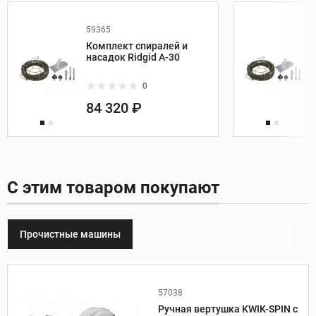
59365
Комплект спиралей и
насадок Ridgid A-30
0
84 320 ₽
С этим товаром покупают
Прочистные машины
57038
Производитель:
Ridgid
Ручная вертушка KWIK-SPIN с