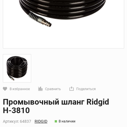
В избранное
Сравнить
Поделиться
Кликните, чтобы скопировать прямую ссылку
Промывочный шланг Ridgid
Н-3810
Артикул:
64837
RIDGID
В наличии