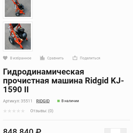
В избранное
Сравнить
Поделиться
Кликните, чтобы скопировать прямую ссылку
Гидродинамическая
прочистная машина Ridgid KJ-
1590 II
Артикул:
35511
RIDGID
В наличии
Отзывы: (0)
848 840 ₽