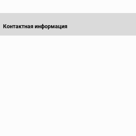
Контактная информация
141701, Московская обл., г. Долгопрудный, проезд
Лихачевский, дом 4, стр. 1, офис 219
Телефон
+7 (495) 973-35-15
Пн - Пт: 9.00-18.00
Электронная почта
info@ridgid-pro.ru
Каталог
Трубные ключи