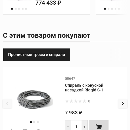
774 433 ₽
С этим товаром покупают
Прочистные тросы и спирали
50647
Производитель:
Ridgid
Спираль с конусной
Вес, кг:
1
насадкой Ridgid S-1
Диаметр спирали, мм:
6
Диаметр спирали, дюйм:
1/4
0
Длина спирали, м:
4,6
7 983 ₽