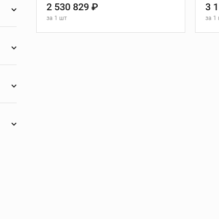
1
2 530 829 ₽
3 
за
1 шт
за
1
1
е
Желобонакатчики
1
В КОРЗИНУ
Ручные
танки
желобонакатчики
1
Желобонакатчики для
ов
силовых приводов
1
Электрические
ков
устройства для накатки
1
желобков
Дополнительные
принадлежности
1