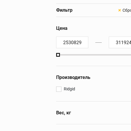
Быстродействующ
труборезы
БОЛТОРЕЗЫ И
Фильтр
Труборезы для бо
нагрузок
ИНСТРУМЕНТ 
Цена
Труборезы с хомут
защелкой
Цепные труборезы
Труборезы P-TEC д
пластиковых труб
Электрические
труборезы
Производитель
Труборезы для ста
Станки для сверле
Ridgid
труб
Пилы для резки тр
Ролики для трубор
Вес, кг
Сменные диски, по
Биметаллические
84,1
сверла-коронки