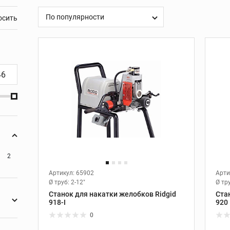
ие
Сменные головки для
арматурных ножниц
 ИНСТРУМЕНТ ДЛЯ РАБОТЫ С КАБЕЛЕМ
ХРАНЕНИЕ ИНСТРУМЕ
По популярности
льших
REX
УСТАНОВКИ АЛМАЗНОГО БУРЕНИЯ
ной
ля
нков
ния
2
уб
Артикул: 65902
Арти
Ø труб:
2-12"
Ø тр
езов
Станок для накатки желобков Ridgid
Ста
918-I
920
лотна
0
1