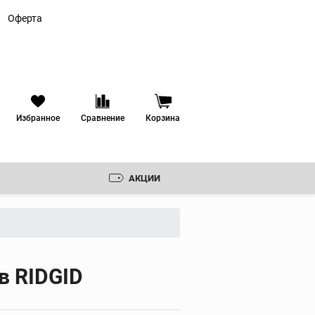
Оферта
Избранное
Сравнение
Корзина
АКЦИИ
Резьбонарезные
клуппы
Ручные резьбонарезные
клуппы
 ЗЕНКОВКИ
Электрические
в RIDGID
резьбонарезные клуппы
РУДОВАНИЕ
Резьбонарезные головки
ИКА
Резьбонарезные гребенки