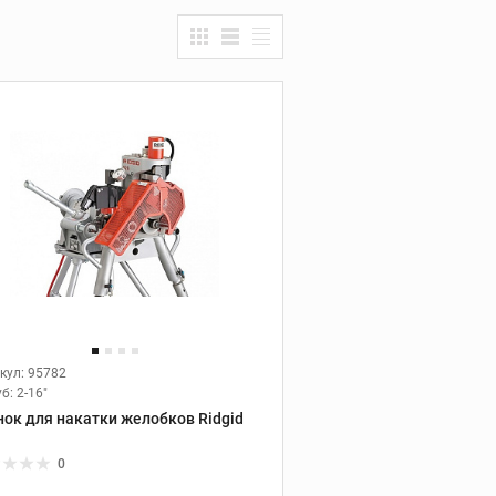
Дополнительные
НТА
принадлежности
кул: 95782
уб:
2-16"
нок для накатки желобков Ridgid
0