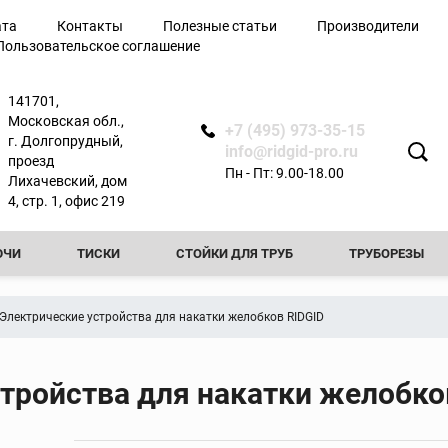
ата
Контакты
Полезные статьи
Производители
Пользовательское соглашение
лючи
141701,
Московская обл.,
+7 (495) 973-35-15
г. Долгопрудный,
info@ridgid-pro.ru
проезд
Пн - Пт: 9.00-18.00
Лихачевский, дом
я
4, стр. 1, офис 219
ЮЧИ
ТИСКИ
СТОЙКИ ДЛЯ ТРУБ
ТРУБОРЕЗЫ
Ножницы
РЕЗЬБОНАРЕЗНЫЕ КЛУППЫ
РЕЗЬБОНАРЕЗНЫЕ СТАНКИ
Арматурные ножницы
Электрические устройства для накатки желобков RIDGID
резы
Ножницы по металлу
ТЧИКИ
ПРОЧИСТНЫЕ МАШИНЫ
ФАСКОСНИМАТЕЛИ И
вой
Ножницы для
пластиковых труб
тройства для накатки желобко
ТЕЛИ И ПРИБОРЫ КОНТРОЛЯ
ТРУБОГИБЫ
ПРЕСС-ОБО
ытой
Сменные лезвия для
ножниц
КА ТРУБ
ОПРЕССОВОЧНЫЕ НАСОСЫ
ВИДЕОДИАГНОСТ