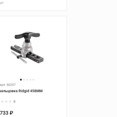
труб
 шт
В КОРЗИНУ
Хранение инструмента
Профессиональное
хранение инструментов
Системы хранения KNAACK
кул: 50257
вальцовка Ridgid 458MM
0
 733 ₽