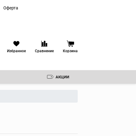
Оферта
Избранное
Сравнение
Корзина
АКЦИИ
Резьбонарезные
клуппы
Ручные резьбонарезные
клуппы
 ЗЕНКОВКИ
Электрические
резьбонарезные клуппы
РУДОВАНИЕ
Резьбонарезные головки
ИКА
Резьбонарезные гребенки