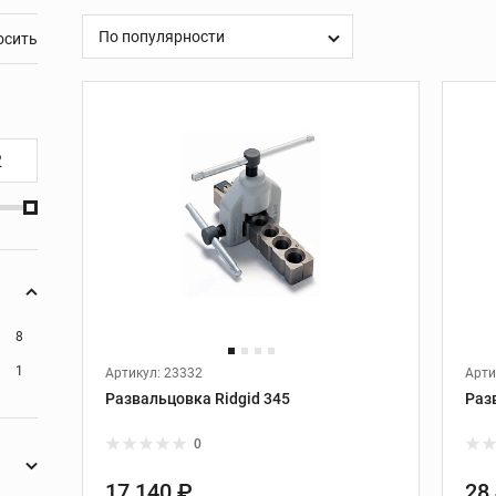
ие
Сменные головки для
арматурных ножниц
 ИНСТРУМЕНТ ДЛЯ РАБОТЫ С КАБЕЛЕМ
ХРАНЕНИЕ ИНСТРУМЕ
По популярности
льших
REX
УСТАНОВКИ АЛМАЗНОГО БУРЕНИЯ
ной
ля
нков
ния
8
1
уб
Артикул: 23332
Арти
Развальцовка Ridgid 345
Раз
езов
лотна
0
17 140 ₽
28