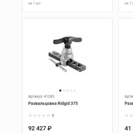
сверла
за
1 шт
за
1
В КОРЗИНУ
ка
Болторезы и
инструмент для
работы с кабелем
Болторезы
ные
Кабелерезы
Ручной гидравлический
обжимной инструмент
Аккумуляторный
обжимной инструмент
Насадки и
комплектующие
Артикул: 41285
Арти
Развальцовка Ridgid 375
Раз
0
Установки
алмазного бурения
92 427 ₽
41
Установки алмазного