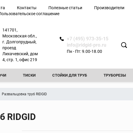
ата
Контакты
Полезные статьи
Производители
Пользовательское соглашение
лючи
141701,
Московская обл.,
+7 (495) 973-35-15
г. Долгопрудный,
info@ridgid-pro.ru
проезд
Пн - Пт: 9.00-18.00
Лихачевский, дом
я
4, стр. 1, офис 219
ЮЧИ
ТИСКИ
СТОЙКИ ДЛЯ ТРУБ
ТРУБОРЕЗЫ
Ножницы
РЕЗЬБОНАРЕЗНЫЕ КЛУППЫ
РЕЗЬБОНАРЕЗНЫЕ СТАНКИ
Арматурные ножницы
Развальцовка труб RIDGID
резы
Ножницы по металлу
ТЧИКИ
ПРОЧИСТНЫЕ МАШИНЫ
ФАСКОСНИМАТЕЛИ И
вой
Ножницы для
пластиковых труб
б RIDGID
ТЕЛИ И ПРИБОРЫ КОНТРОЛЯ
ТРУБОГИБЫ
ПРЕСС-ОБО
ытой
Сменные лезвия для
ножниц
КА ТРУБ
ОПРЕССОВОЧНЫЕ НАСОСЫ
ВИДЕОДИАГНОСТ