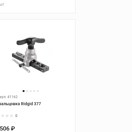
принадлежности
 шт
В КОРЗИНУ
Трубогибы
Ручные трубогибы
Гидравлические трубогибы
Электрогидравлические
трубогибы
Башмаки
Дополнительные
принадлежности
кул: 41162
Опрессовочные насосы
вальцовка Ridgid 377
Опрессовочные насосы
0
Промывочные насосы
 506 ₽
Устройства для заморозки