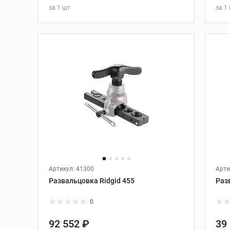
за
1 шт
за
1
В КОРЗИНУ
 и
Трассоискатели и
приборы контроля
Трассоискатели
Передатчики
Приборы измерения и
контроля
Дополнительные
принадлежности
Артикул: 41300
Арти
ание
Развальцовка труб
Развальцовка Ridgid 455
Раз
Развальцовка труб
0
Трубные расширители
92 552 ₽
39
Экстракторы винтов и