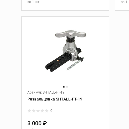
за
1 шт
бурения
за
1
езов
Стойки алмазного
бурения
В КОРЗИНУ
танки
Алмазные коронки
 REX
м REX
Артикул: SHTALL-FT-19
Развальцовка SHTALL-FT-19
0
3 000 ₽