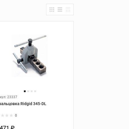
Дополнительные
НТА
принадлежности
кул: 23337
вальцовка Ridgid 345-DL
0
 471 ₽