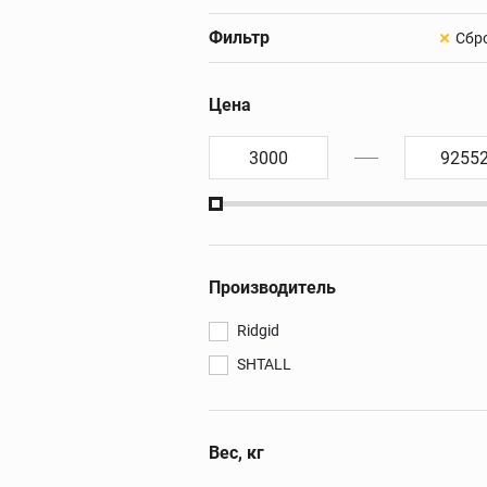
Быстродействующ
труборезы
БОЛТОРЕЗЫ И
Фильтр
Труборезы для бо
нагрузок
ИНСТРУМЕНТ 
Цена
Труборезы с хомут
защелкой
Цепные труборезы
Труборезы P-TEC д
пластиковых труб
Электрические
труборезы
Производитель
Труборезы для ста
Станки для сверле
Ridgid
труб
SHTALL
Пилы для резки тр
Ролики для трубор
Сменные диски, по
Вес, кг
Биметаллические
сверла-коронки