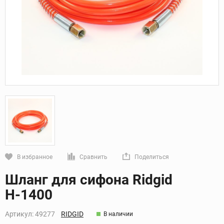
В избранное
Сравнить
Поделиться
Кликните, чтобы скопировать прямую ссылку
Шланг для сифона Ridgid
Н-1400
Артикул:
49277
RIDGID
В наличии