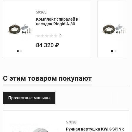
59365
Комплект спиралей и
насадок Ridgid A-30
0
84 320 ₽
С этим товаром покупают
Прочистные машины
57038
Производитель:
Ridgid
Ручная вертушка KWIK-SPIN с