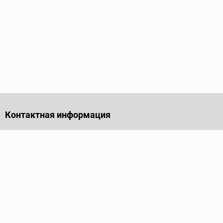
Контактная информация
141701, Московская обл., г. Долгопрудный, проезд
Лихачевский, дом 4, стр. 1, офис 219
Телефон
+7 (495) 973-35-15
Пн - Пт: 9.00-18.00
Электронная почта