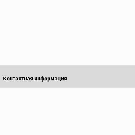
Контактная информация
141701, Московская обл., г. Долгопрудный, проезд
Лихачевский, дом 4, стр. 1, офис 219
Телефон
+7 (495) 973-35-15
Пн - Пт: 9.00-18.00