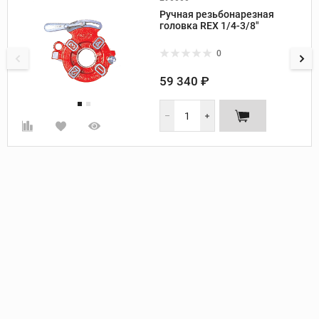
Производитель:
Rex
Ручная резьбонарезная
Диаметр труб, дюйм:
1/4-3/8
головка REX 1/4-3/8"
Направление резьбы:
правое
0
59 340 ₽