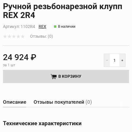
Кликните, чтобы скопировать прямую ссылку
Ручной резьбонарезной клупп
REX 2R4
Артикул:
1102R4
REX
В наличии
Отзывы: (0)
24 924 ₽
за 1 шт
В КОРЗИНУ
Описание
Отзывы покупателей
(0)
Технические характеристики