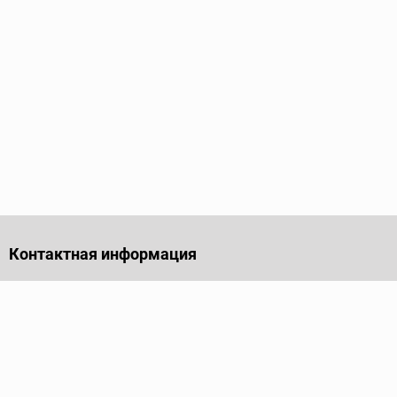
Контактная информация
141701, Московская обл., г. Долгопрудный, проезд
Лихачевский, дом 4, стр. 1, офис 219
Телефон
+7 (495) 973-35-15