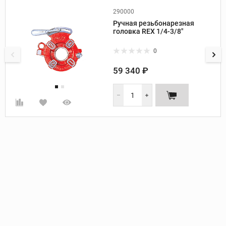
290000
Производитель:
Rex
Ручная резьбонарезная
Диаметр труб, дюйм:
1/4-3/8
головка REX 1/4-3/8"
Направление резьбы:
правое
0
59 340 ₽