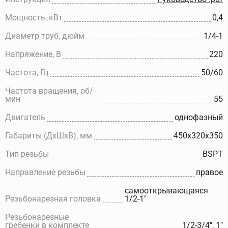
Мощность, кВт
0,4
Диаметр труб, дюйм
1/4-1
Напряжение, В
220
Частота, Гц
50/60
Частота вращения, об/
мин
55
Двигатель
однофазный
Габариты (ДхШхВ), мм
450х320х350
Тип резьбы
BSPT
Направление резьбы
правое
самооткрывающаяся
Резьбонарезная головка
1/2-1"
Резьбонарезные
гребенки в комплекте
1/2-3/4", 1"