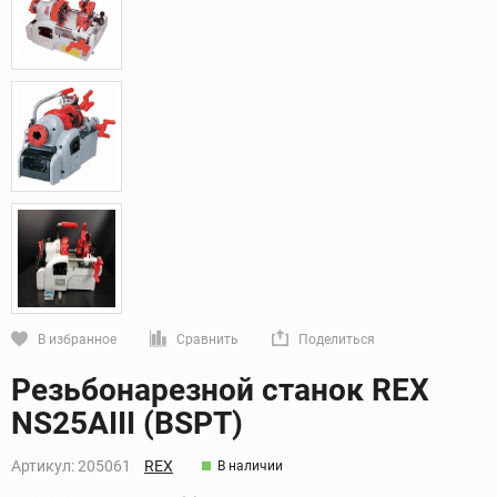
В избранное
Сравнить
Поделиться
Кликните, чтобы скопировать прямую ссылку
Резьбонарезной станок REX
NS25AIII (BSPT)
Артикул:
205061
REX
В наличии