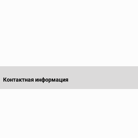
Контактная информация
141701, Московская обл., г. Долгопрудный, проезд
Лихачевский, дом 4, стр. 1, офис 219
Телефон
+7 (495) 973-35-15
Пн - Пт: 9.00-18.00