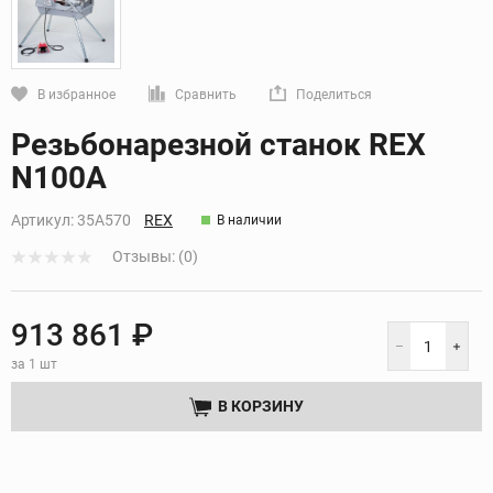
В избранное
Сравнить
Поделиться
Кликните, чтобы скопировать прямую ссылку
Резьбонарезной станок REX
N100A
Артикул:
35A570
REX
В наличии
Отзывы: (0)
913 861 ₽
за 1 шт
В КОРЗИНУ