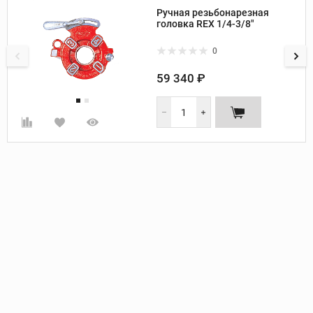
Производитель:
Rex
Ручная резьбонарезная
Диаметр труб, дюйм:
1/4-3/8
головка REX 1/4-3/8"
Направление резьбы:
правое
0
59 340 ₽