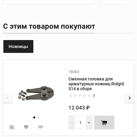
С этим товаром покупают
Ножницы
18363
Производитель:
Ridgid
Сменная головка для
арматурных ножниц Ridgid
S14 в сборе
0
12 043 ₽