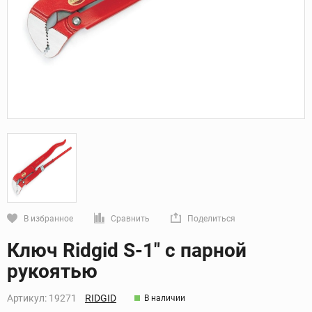
В избранное
Сравнить
Поделиться
Кликните, чтобы скопировать прямую ссылку
Ключ Ridgid S-1" с парной
рукоятью
Артикул:
19271
RIDGID
В наличии