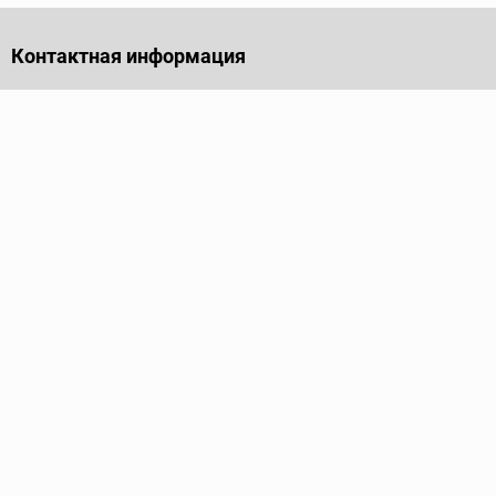
Контактная информация
141701, Московская обл., г. Долгопрудный, проезд
Лихачевский, дом 4, стр. 1, офис 219
Телефон
+7 (495) 973-35-15
Пн - Пт: 9.00-18.00
Электронная почта
info@ridgid-pro.ru
Каталог
Трубные ключи
Тиски