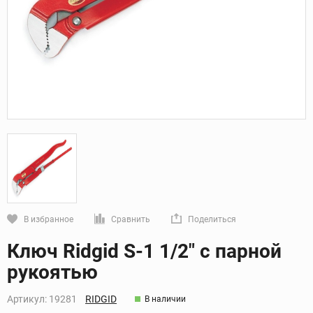
В избранное
Сравнить
Поделиться
Кликните, чтобы скопировать прямую ссылку
Ключ Ridgid S-1 1/2" с парной
рукоятью
Артикул:
19281
RIDGID
В наличии