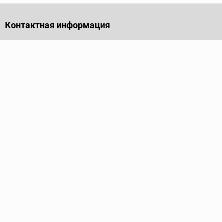
Контактная информация
141701, Московская обл., г. Долгопрудный, проезд
Лихачевский, дом 4, стр. 1, офис 219
Телефон
+7 (495) 973-35-15
Пн - Пт: 9.00-18.00
Электронная почта
info@ridgid-pro.ru
Каталог
Трубные ключи
Тиски