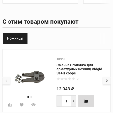
С этим товаром покупают
Ножницы
18363
Производитель:
Ridgid
Сменная головка для
арматурных ножниц Ridgid
S14 в сборе
0
12 043 ₽