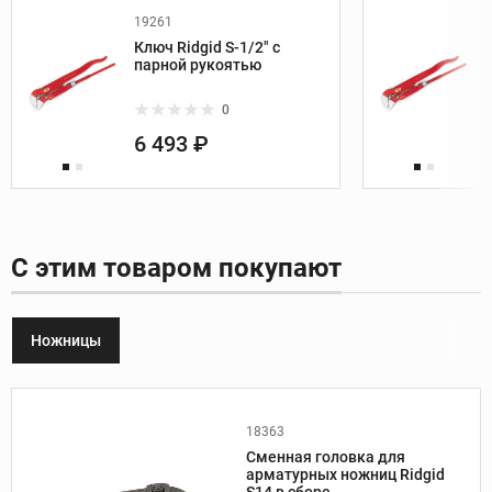
19261
Ключ Ridgid S-1/2" с
парной рукоятью
0
6 493 ₽
С этим товаром покупают
Ножницы
18363
Производитель:
Ridgid
Сменная головка для
арматурных ножниц Ridgid