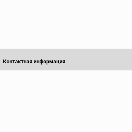
Контактная информация
141701, Московская обл., г. Долгопрудный, проезд
Лихачевский, дом 4, стр. 1, офис 219
Телефон
+7 (495) 973-35-15
Пн - Пт: 9.00-18.00
Электронная почта
info@ridgid-pro.ru