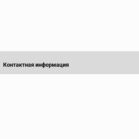
Контактная информация
141701, Московская обл., г. Долгопрудный, проезд
Лихачевский, дом 4, стр. 1, офис 219
Телефон
+7 (495) 973-35-15
Пн - Пт: 9.00-18.00
Электронная почта
info@ridgid-pro.ru