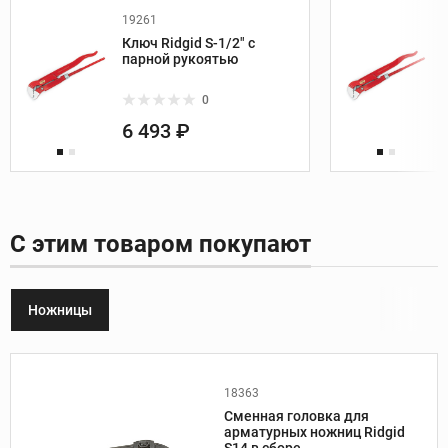
19261
Ключ Ridgid S-1/2" с
парной рукоятью
0
6 493 ₽
С этим товаром покупают
Ножницы
18363
Производитель:
Ridgid
Сменная головка для
арматурных ножниц Ridgid