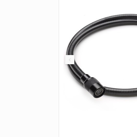
Быстродействующ
труборезы
БОЛТОРЕЗЫ И
Труборезы для бо
нагрузок
ИНСТРУМЕНТ 
Труборезы с хомут
защелкой
Цепные труборезы
Труборезы P-TEC д
пластиковых труб
Электрические
труборезы
Труборезы для ста
Станки для сверле
труб
Пилы для резки тр
Ролики для трубор
Сменные диски, по
Биметаллические
сверла-коронки