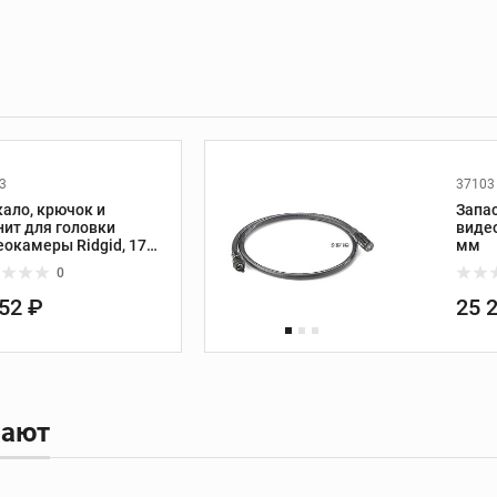
 и
Трассоискатели и
приборы контроля
Трассоискатели
3
37103
Передатчики
кало, крючок и
Запа
Приборы измерения и
нит для головки
видео
контроля
еокамеры Ridgid, 17
мм
Дополнительные
0
принадлежности
252 ₽
25 
ание
Развальцовка труб
Развальцовка труб
пают
Трубные расширители
Экстракторы винтов и