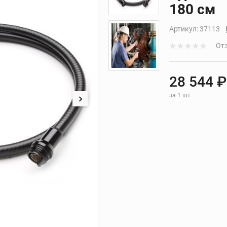
ие
Сменные головки для
180 см
арматурных ножниц
 ИНСТРУМЕНТ ДЛЯ РАБОТЫ С КАБЕЛЕМ
ХРАНЕНИЕ ИНСТРУМЕ
льших
Артикул:
37113
REX
УСТАНОВКИ АЛМАЗНОГО БУРЕНИЯ
Отз
ной
28 544 ₽
ля
за 1 шт
нков
ния
уб
езов
лотна