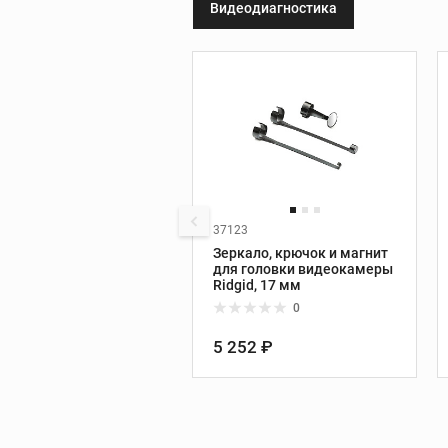
Видеодиагностика
принадлежности
Видеодиагности
Ручные камеры
Видеомонитор
Видеоинспекцион
системы
Дополнительные
37123
принадлежности
Производитель:
Ridgid
Зеркало, крючок и магнит
для головки видеокамеры
Ridgid, 17 мм
0
5 252 ₽
Инструмент REX
Трубные тиски REX