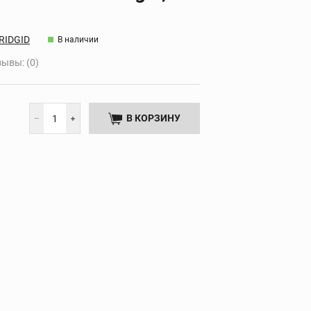
Дополнительные
НТА
принадлежности
RIDGID
В наличии
ывы: (0)
В КОРЗИНУ