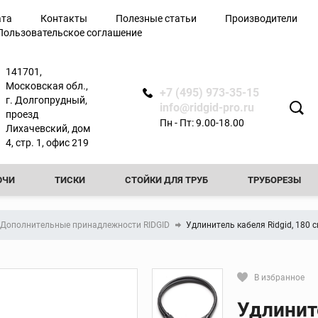
ата
Контакты
Полезные статьи
Производители
Пользовательское соглашение
лючи
141701,
Московская обл.,
+7 (495) 973-35-15
г. Долгопрудный,
info@ridgid-pro.ru
проезд
Пн - Пт: 9.00-18.00
Лихачевский, дом
я
4, стр. 1, офис 219
ЮЧИ
ТИСКИ
СТОЙКИ ДЛЯ ТРУБ
ТРУБОРЕЗЫ
Ножницы
РЕЗЬБОНАРЕЗНЫЕ КЛУППЫ
РЕЗЬБОНАРЕЗНЫЕ СТАНКИ
Арматурные ножницы
Дополнительные принадлежности RIDGID
Удлинитель кабеля Ridgid, 180 
резы
Ножницы по металлу
ТЧИКИ
ПРОЧИСТНЫЕ МАШИНЫ
ФАСКОСНИМАТЕЛИ И
вой
Ножницы для
пластиковых труб
ТЕЛИ И ПРИБОРЫ КОНТРОЛЯ
ТРУБОГИБЫ
ПРЕСС-ОБО
В избранное
ытой
Сменные лезвия для
Кликните, чтобы скопировать пря
ножниц
Удлините
КА ТРУБ
ОПРЕССОВОЧНЫЕ НАСОСЫ
ВИДЕОДИАГНОСТ