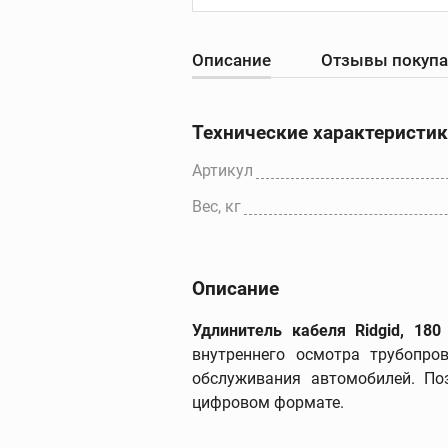
Описание
Отзывы покуп
Резьбонарезны
станки
Резьбонарезные с
Технические характеристи
Резьбонарезные
головки для станк
Артикул
Резьбонарезные
Вес, кг
гребенки для стан
Дополнительные
принадлежности
Описание
Удлинитель кабеля Ridgid, 180
внутреннего осмотра трубопров
обслуживания автомобилей. По
цифровом формате.