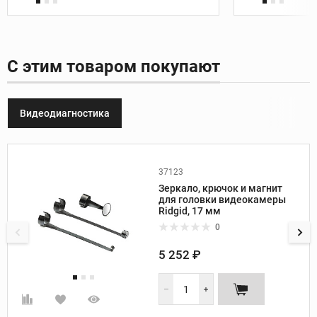
С этим товаром покупают
Видеодиагностика
37123
Производитель:
Ridgid
Зеркало, крючок и магнит
для головки видеокамеры
Ridgid, 17 мм
0
5 252 ₽