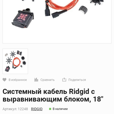
В избранное
Сравнить
Поделиться
Кликните, чтобы скопировать прямую ссылку
Системный кабель Ridgid с
выравнивающим блоком, 18"
Артикул:
12248
RIDGID
В наличии