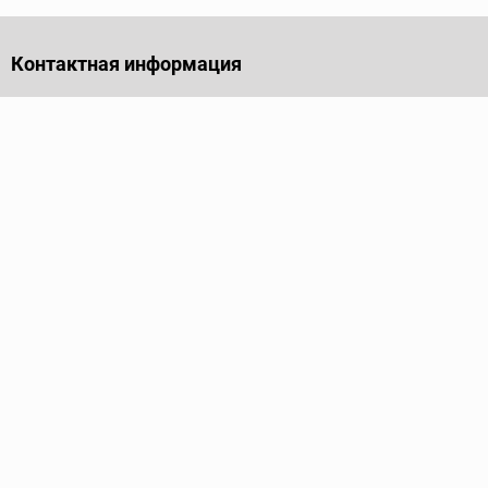
Контактная информация
141701, Московская обл., г. Долгопрудный, проезд
Лихачевский, дом 4, стр. 1, офис 219
Телефон
+7 (495) 973-35-15
Пн - Пт: 9.00-18.00
Электронная почта
info@ridgid-pro.ru
Каталог
Трубные ключи
Тиски