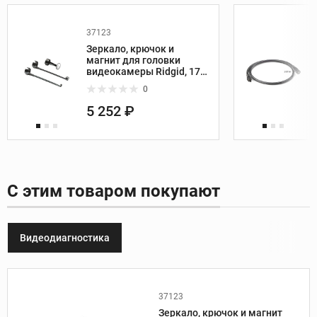
37123
Зеркало, крючок и
магнит для головки
видеокамеры Ridgid, 17
мм
0
5 252 ₽
С этим товаром покупают
Видеодиагностика
37123
Производитель:
Ridgid
Зеркало, крючок и магнит