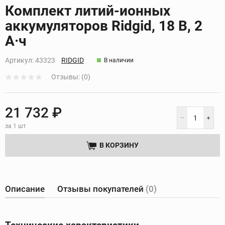
Кликните, чтобы скопировать прямую ссылку
Комплект литий-ионных
аккумуляторов Ridgid, 18 В, 2
А·ч
Артикул:
43323
RIDGID
В наличии
Отзывы: (0)
21 732 ₽
за 1 шт
В КОРЗИНУ
Описание
Отзывы покупателей
(0)