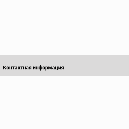
Контактная информация
141701, Московская обл., г. Долгопрудный, проезд
Лихачевский, дом 4, стр. 1, офис 219
Телефон
+7 (495) 973-35-15
Пн - Пт: 9.00-18.00
Электронная почта