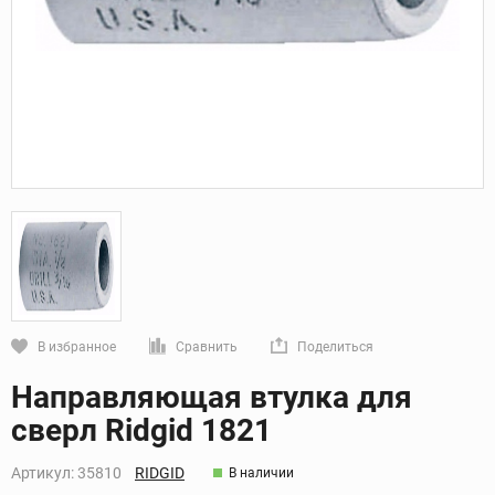
В избранное
Сравнить
Поделиться
Кликните, чтобы скопировать прямую ссылку
Направляющая втулка для
сверл Ridgid 1821
Артикул:
35810
RIDGID
В наличии