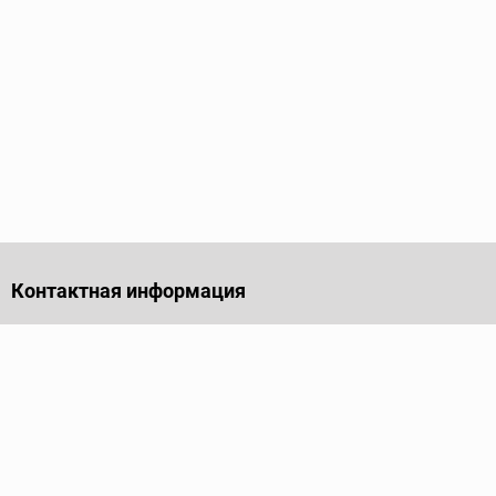
Контактная информация
141701, Московская обл., г. Долгопрудный, проезд
Лихачевский, дом 4, стр. 1, офис 219
Телефон
+7 (495) 973-35-15
Пн - Пт: 9.00-18.00