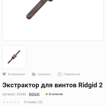
В избранное
Сравнить
Поделиться
Кликните, чтобы скопировать прямую ссылку
Экстрактор для винтов Ridgid 2
Артикул:
35540
RIDGID
В наличии
Отзывы: (0)