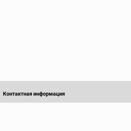
Контактная информация
141701, Московская обл., г. Долгопрудный, проезд
Лихачевский, дом 4, стр. 1, офис 219
Телефон