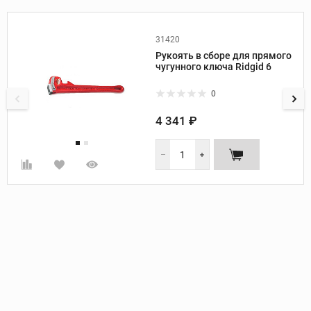
31420
Производитель:
Ridgid
Рукоять в сборе для прямого
чугунного ключа Ridgid 6
0
4 341 ₽