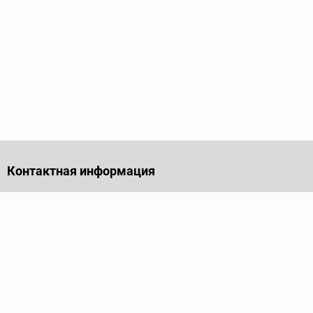
Контактная информация
141701, Московская обл., г. Долгопрудный, проезд
Лихачевский, дом 4, стр. 1, офис 219
Телефон
+7 (495) 973-35-15
Пн - Пт: 9.00-18.00