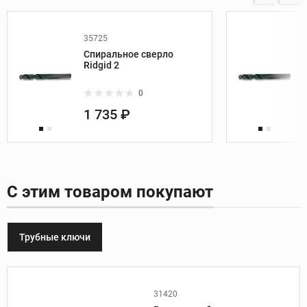
35725
Спиральное сверло
Ridgid 2
0
1 735 ₽
С этим товаром покупают
Трубные ключи
31420
Производитель:
Ridgid