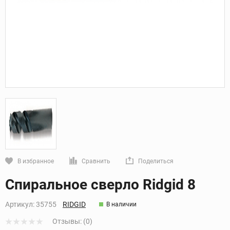
В избранное
Сравнить
Поделиться
Кликните, чтобы скопировать прямую ссылку
Спиральное сверло Ridgid 8
Артикул:
35755
RIDGID
В наличии
Отзывы: (0)