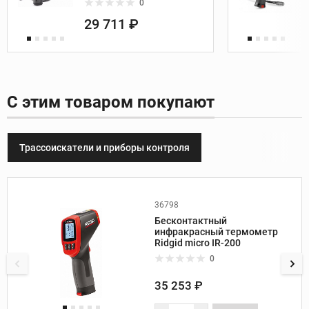
0
29 711 ₽
С этим товаром покупают
Трассоискатели и приборы контроля
36798
Производитель:
Ridgid
Бесконтактный
Вес, кг:
0,2
инфракрасный термометр
Источник питания:
Ridgid micro IR-200
аккумулятор, 9 B
0
Единицы измерения:
°C, °F
Отображение температуры:
35 253 ₽
текущая температура /
максимальная температура