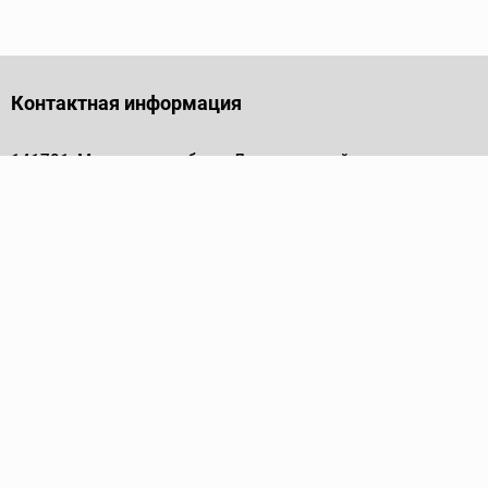
Контактная информация
141701, Московская обл., г. Долгопрудный, проезд
Лихачевский, дом 4, стр. 1, офис 219
Телефон
+7 (495) 973-35-15
Пн - Пт: 9.00-18.00
Электронная почта
info@ridgid-pro.ru
Каталог
Трубные ключи