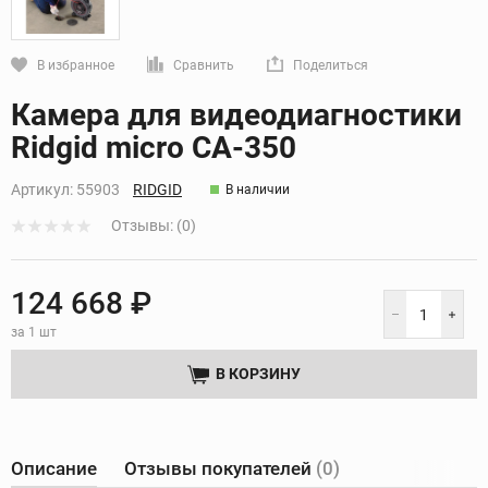
В избранное
Сравнить
Поделиться
Кликните, чтобы скопировать прямую ссылку
Камера для видеодиагностики
Ridgid micro CA-350
Артикул:
55903
RIDGID
В наличии
Отзывы: (0)
124 668 ₽
за 1 шт
В КОРЗИНУ
Описание
Отзывы покупателей
(0)