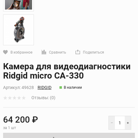
В избранное
Сравнить
Поделиться
Кликните, чтобы скопировать прямую ссылку
Камера для видеодиагностики
Ridgid micro CA-330
Артикул:
49628
RIDGID
В наличии
Отзывы: (0)
64 200 ₽
за 1 шт