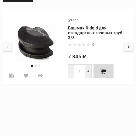
37223
Производитель:
Ridgid
Башмак Ridgid для
Вес, кг:
0,8
стандартных газовых труб
Размер башмака, дюйм:
3/8
3/8
Радиус гиба, мм:
45
0
7 845 ₽