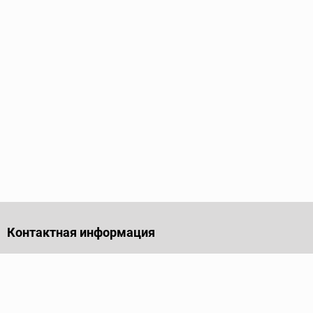
Контактная информация
141701, Московская обл., г. Долгопрудный, проезд
Лихачевский, дом 4, стр. 1, офис 219
Телефон