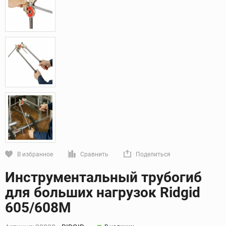
В избранное
Сравнить
Поделиться
Кликните, чтобы скопировать прямую ссылку
Инструментальный трубогиб
для больших нагрузок Ridgid
605/608М