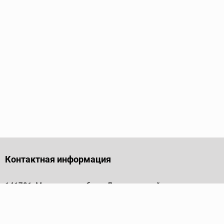
Контактная информация
141701, Московская обл., г. Долгопрудный, проезд
Лихачевский, дом 4, стр. 1, офис 219
Телефон