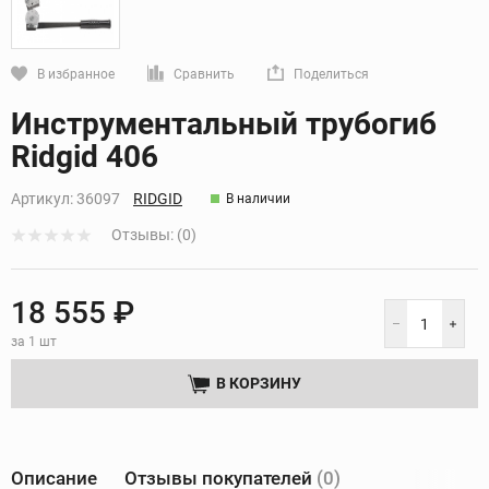
В избранное
Сравнить
Поделиться
Кликните, чтобы скопировать прямую ссылку
Инструментальный трубогиб
Ridgid 406
Артикул:
36097
RIDGID
В наличии
Отзывы: (0)
18 555 ₽
за 1 шт
В КОРЗИНУ
Описание
Отзывы покупателей
(0)