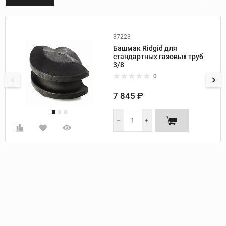
37223
Производитель:
Ridgid
Башмак Ridgid для
Вес, кг:
0,8
стандартных газовых труб
Размер башмака, дюйм:
3/8
3/8
Радиус гиба, мм:
45
0
7 845 ₽