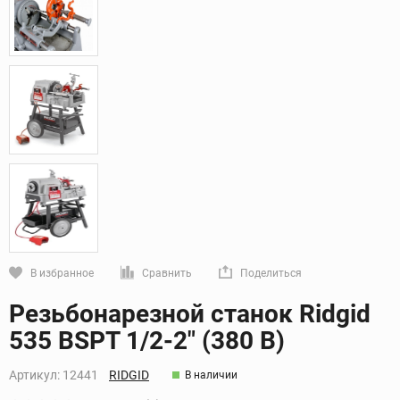
В избранное
Сравнить
Поделиться
Кликните, чтобы скопировать прямую ссылку
Резьбонарезной станок Ridgid
535 BSPT 1/2-2" (380 В)
Артикул:
12441
RIDGID
В наличии