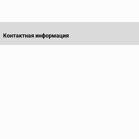
Контактная информация
141701, Московская обл., г. Долгопрудный, проезд
Лихачевский, дом 4, стр. 1, офис 219
Телефон
+7 (495) 973-35-15
Пн - Пт: 9.00-18.00
Электронная почта
info@ridgid-pro.ru
Каталог