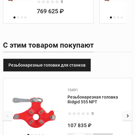
0
769 625 ₽
С этим товаром покупают
Резьбонарезные головки для станков
10491
Производитель:
Ridgid
Резьбонарезная головка
Вес, кг:
3,6
Ridgid 555 NPT
Диаметр труб, дюйм:
1/8-3/4
Диаметр труб, мм:
3-50
0
Тип резьбы:
BSPT / NPT
Направление резьбы:
правое
107 835 ₽
Тип гребенок:
для болтов
Материал гребенок: