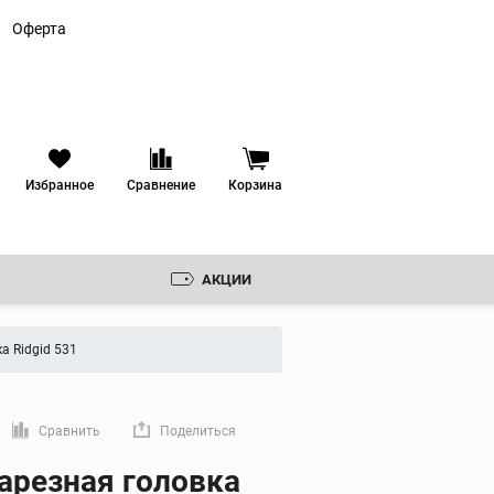
Оферта
Избранное
Сравнение
Корзина
АКЦИИ
Резьбонарезные
клуппы
а Ridgid 531
Ручные резьбонарезные
клуппы
 ЗЕНКОВКИ
Электрические
резьбонарезные клуппы
РУДОВАНИЕ
Сравнить
Поделиться
Резьбонарезные головки
мую ссылку
арезная головка
ИКА
Резьбонарезные гребенки