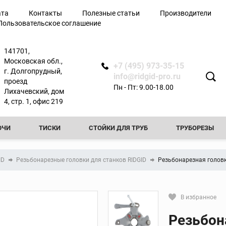
ата
Контакты
Полезные статьи
Производители
Пользовательское соглашение
лючи
141701,
Московская обл.,
+7 (495) 973-35-15
г. Долгопрудный,
info@ridgid-pro.ru
проезд
Пн - Пт: 9.00-18.00
Лихачевский, дом
я
4, стр. 1, офис 219
ЮЧИ
ТИСКИ
СТОЙКИ ДЛЯ ТРУБ
ТРУБОРЕЗЫ
Ножницы
РЕЗЬБОНАРЕЗНЫЕ КЛУППЫ
РЕЗЬБОНАРЕЗНЫЕ СТАНКИ
Арматурные ножницы
ID
Резьбонарезные головки для станков RIDGID
Резьбонарезная головк
резы
Ножницы по металлу
ТЧИКИ
ПРОЧИСТНЫЕ МАШИНЫ
ФАСКОСНИМАТЕЛИ И
вой
Ножницы для
пластиковых труб
ТЕЛИ И ПРИБОРЫ КОНТРОЛЯ
ТРУБОГИБЫ
ПРЕСС-ОБО
В избранное
ытой
Сменные лезвия для
Кликните, чтобы скопировать пря
ножниц
Резьбон
КА ТРУБ
ОПРЕССОВОЧНЫЕ НАСОСЫ
ВИДЕОДИАГНОСТ