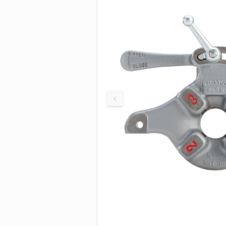
Быстродействующ
труборезы
БОЛТОРЕЗЫ И
Труборезы для бо
нагрузок
ИНСТРУМЕНТ 
Труборезы с хомут
защелкой
Цепные труборезы
Труборезы P-TEC д
пластиковых труб
Электрические
труборезы
Труборезы для ста
Станки для сверле
труб
Пилы для резки тр
Ролики для трубор
Сменные диски, по
Биметаллические
сверла-коронки