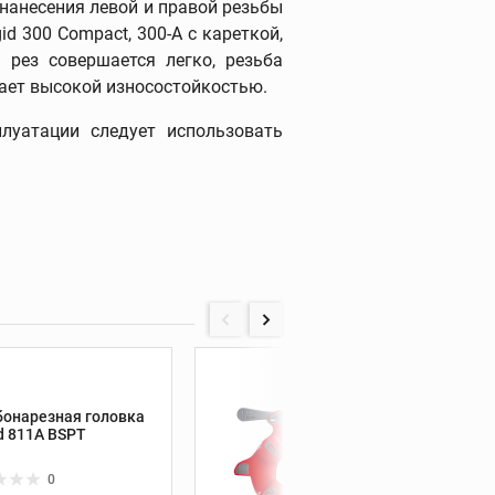
 нанесения левой и правой резьбы
принадлежности
id 300 Compact, 300-A с кареткой,
 рез совершается легко, резьба
дает высокой износостойкостью.
Трубогибы
луатации следует использовать
Ручные трубогибы
Гидравлические трубогибы
Электрогидравлические
трубогибы
Башмаки
Дополнительные
принадлежности
Опрессовочные насосы
97065
бонарезная головка
Резьб
Опрессовочные насосы
d 811A BSPT
Ridgid
Промывочные насосы
0
Устройства для заморозки