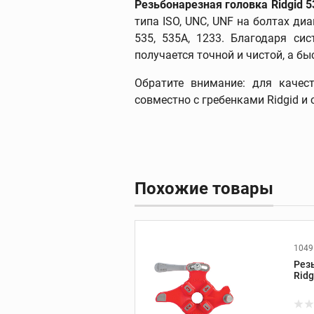
Резьбонарезная головка Ridgid 5
типа ISO, UNC, UNF на болтах диа
535, 535A, 1233. Благодаря си
получается точной и чистой, а 
Фаскосниматели
зенковки
Обратите внимание: для качес
Фаскосниматели
совместно с гребенками Ridgid 
Зенковки
Запасные части к
фаскоснимателям
Похожие товары
Пресс-оборудов
1049
Рез
Пресс-инструмент
Ridg
Пресс-клещи
Дополнительные