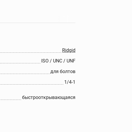
Прочистные машины
Портативные прочистные
машины
Прочистные машины
барабанного типа
Ridgid
Прочистные секционные и
ISO / UNC / UNF
стержневые машины
Гидродинамические
для болтов
прочистные машины
1/4-1
Ручные прочистные
машины
Прочистные насадки
быстрооткрывающаяся
Прочистные тросы и
спирали
Наборы прочистных
тросов и шлангов
Дополнительные