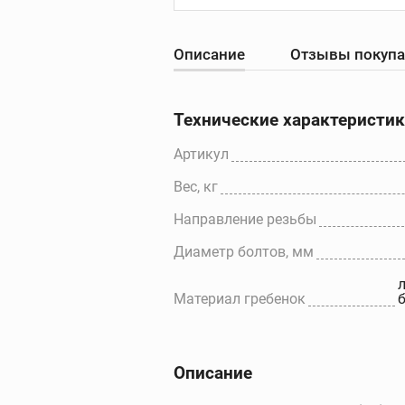
Описание
Отзывы покуп
Резьбонарезны
станки
Резьбонарезные с
Технические характеристи
Резьбонарезные
головки для станк
Артикул
Резьбонарезные
Вес, кг
гребенки для стан
Дополнительные
Направление резьбы
принадлежности
Диаметр болтов, мм
л
Материал гребенок
Описание