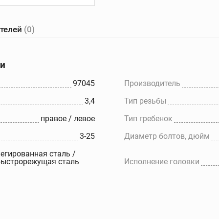
ателей
(0)
е
Желобонакатчики
Ручные
танки
желобонакатчики
ки
Желобонакатчики для
ов
силовых приводов
97045
Производитель
Электрические
3,4
Тип резьбы
ков
устройства для накатки
желобков
правое / левое
Тип гребенок
Дополнительные
принадлежности
3-25
Диаметр болтов, дюйм
егированная сталь /
быстрорежущая сталь
Исполнение головки