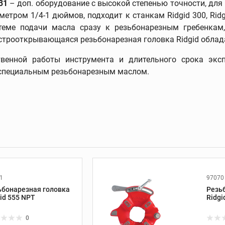
31
– доп. оборудование с высокой степенью точности, для
метром 1/4-1 дюймов, подходит к станкам Ridgid 300, Ridg
стеме подачи масла сразу к резьбонарезным гребенкам,
быстрооткрывающаяся резьбонарезная головка Ridgid обла
 и
Трассоискатели и
приборы контроля
твенной работы инструмента и длительного срока эксп
Трассоискатели
и специальным резьбонарезным маслом.
Передатчики
Приборы измерения и
контроля
Дополнительные
принадлежности
ание
Развальцовка труб
1
97070
ьбонарезная головка
Резь
Развальцовка труб
id 555 NPT
Ridgi
Трубные расширители
0
Экстракторы винтов и