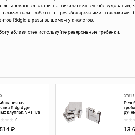
з легированной стали на высокоточном оборудовании, 
совместной работы с резьбонарезными головками 00-R
тов Ridgid в разы выше чем у аналогов.
 и
Трассоискатели и
оту вблизи стен используйте реверсивные гребенки.
приборы контроля
Трассоискатели
Передатчики
Приборы измерения и
контроля
Дополнительные
принадлежности
0
37815
ьбонарезная
Резь
ание
Развальцовка труб
енка Ridgid для
гребе
ных клуппов NPT 1/8
ручн
Развальцовка труб
0
Трубные расширители
 514 ₽
13 
Экстракторы винтов и