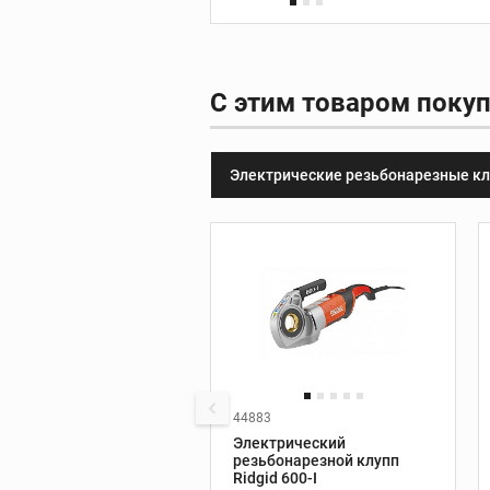
принадлежности
Видеодиагности
С этим товаром поку
Ручные камеры
Видеомонитор
Электрические резьбонарезные к
Видеоинспекцион
системы
Дополнительные
принадлежности
44883
Инструмент REX
Производитель:
Ridgid
Электрический
Вес, кг:
5,7
резьбонарезной клупп
Трубные тиски REX
Мощность, кВт:
Ridgid 600-I
1,02