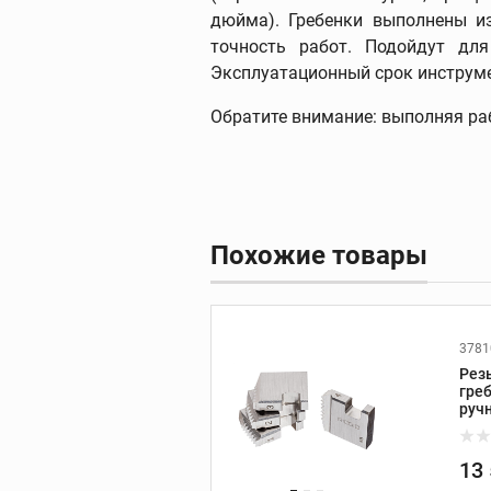
дюйма). Гребенки выполнены и
точность работ. Подойдут для 
Эксплуатационный срок инструмен
Фаскосниматели
Обратите внимание: выполняя раб
зенковки
Фаскосниматели
Зенковки
Запасные части к
фаскоснимателям
Похожие товары
3781
Рез
Пресс-оборудов
греб
руч
Пресс-инструмент
Пресс-клещи
13
Дополнительные