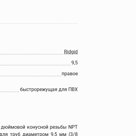
Прочистные машины
Портативные прочистные
машины
Прочистные машины
барабанного типа
Ridgid
Прочистные секционные и
9,5
стержневые машины
Гидродинамические
правое
прочистные машины
Ручные прочистные
быстрорежущая для ПВХ
машины
Прочистные насадки
Прочистные тросы и
спирали
Наборы прочистных
я дюймовой конусной резьбы NPT
тросов и шлангов
для труб диаметром 9,5 мм (3/8
Дополнительные