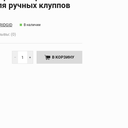
для ручных клуппов
Дополнительные
НТА
принадлежности
RIDGID
В наличии
ывы: (0)
В КОРЗИНУ