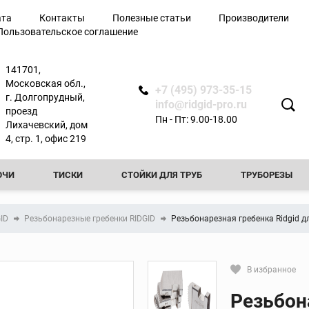
ата
Контакты
Полезные статьи
Производители
Пользовательское соглашение
лючи
141701,
Московская обл.,
+7 (495) 973-35-15
г. Долгопрудный,
info@ridgid-pro.ru
проезд
Пн - Пт: 9.00-18.00
Лихачевский, дом
я
4, стр. 1, офис 219
ЮЧИ
ТИСКИ
СТОЙКИ ДЛЯ ТРУБ
ТРУБОРЕЗЫ
Ножницы
РЕЗЬБОНАРЕЗНЫЕ КЛУППЫ
РЕЗЬБОНАРЕЗНЫЕ СТАНКИ
Арматурные ножницы
GID
Резьбонарезные гребенки RIDGID
Резьбонарезная гребенка Ridgid д
резы
Ножницы по металлу
ТЧИКИ
ПРОЧИСТНЫЕ МАШИНЫ
ФАСКОСНИМАТЕЛИ И
вой
Ножницы для
пластиковых труб
ТЕЛИ И ПРИБОРЫ КОНТРОЛЯ
ТРУБОГИБЫ
ПРЕСС-ОБО
В избранное
ытой
Сменные лезвия для
Кликните, чтобы скопировать пря
ножниц
Резьбон
КА ТРУБ
ОПРЕССОВОЧНЫЕ НАСОСЫ
ВИДЕОДИАГНОСТ