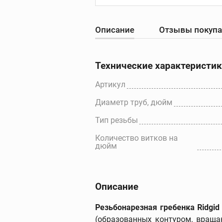
Описание
Отзывы покуп
Резьбонарезны
станки
Резьбонарезные с
Технические характеристи
Резьбонарезные
головки для станк
Артикул
Резьбонарезные
Диаметр труб, дюйм
гребенки для стан
Дополнительные
Тип резьбы
принадлежности
Количество витков на
дюйм
Описание
Резьбонарезная гребенка Ridgid
(образованных контуром, враща