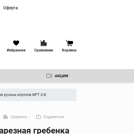
Оферта
Избранное
Сравнение
Корзина
АКЦИИ
Резьбонарезные
клуппы
ля ручных клуппов NPT 3/8
Ручные резьбонарезные
клуппы
 ЗЕНКОВКИ
Электрические
резьбонарезные клуппы
РУДОВАНИЕ
Сравнить
Поделиться
Резьбонарезные головки
мую ссылку
арезная гребенка
ИКА
Резьбонарезные гребенки