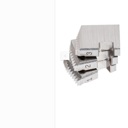
Быстродействующ
труборезы
БОЛТОРЕЗЫ И
Труборезы для бо
нагрузок
ИНСТРУМЕНТ 
Труборезы с хомут
защелкой
Цепные труборезы
Труборезы P-TEC д
пластиковых труб
Электрические
труборезы
Труборезы для ста
Станки для сверле
труб
Пилы для резки тр
Ролики для трубор
Сменные диски, по
Биметаллические
сверла-коронки