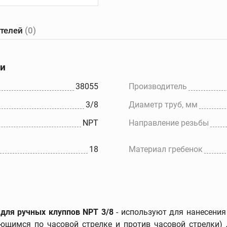
ателей
(0)
е
Желобонакатчики
Ручные
танки
желобонакатчики
ки
Желобонакатчики для
ов
силовых приводов
38055
Производитель
Электрические
3/8
Диаметр труб, мм
ков
устройства для накатки
желобков
NPT
Направление резьбы
Дополнительные
принадлежности
18
Материал гребенок
 для ручных клуппов NPT 3/8
- используют для нанесени
ющимся по часовой стрелке и против часовой стрелки) 