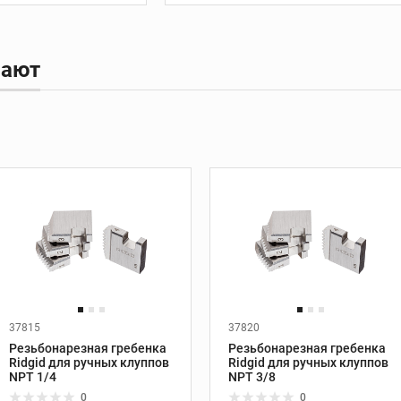
бурения
езов
Стойки алмазного
бурения
пают
танки
Алмазные коронки
 REX
м REX
37815
37820
Производитель:
Ridgid
Производитель:
Ridgid
Резьбонарезная гребенка
Резьбонарезная гребенка
Диаметр труб, дюйм:
1/4
Диаметр труб, дюйм:
3/8
Ridgid для ручных клуппов
Ridgid для ручных клуппов
Диаметр труб, мм:
NPT 1/4
6,35
Диаметр труб, мм:
NPT 3/8
9,5
Тип резьбы:
NPT
Тип резьбы:
NPT
0
0