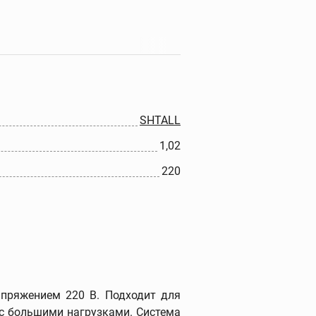
Прочистные машины
Портативные прочистные
машины
Прочистные машины
барабанного типа
SHTALL
Прочистные секционные и
1,02
стержневые машины
Гидродинамические
220
прочистные машины
Ручные прочистные
машины
Прочистные насадки
Прочистные тросы и
спирали
Наборы прочистных
пряжением 220 В. Подходит для
тросов и шлангов
 с большими нагрузками. Система
Дополнительные