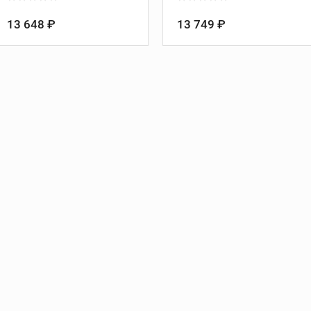
Направление резьбы:
правое
Направление резьбы:
правое
Количество витков на дюйм:
Количество витков на дюйм:
13 648 ₽
13 749 ₽
18
18
Материал гребенок:
Материал гребенок:
быстрорежущая для
быстрорежущая для ПВХ
нержавеющей стали