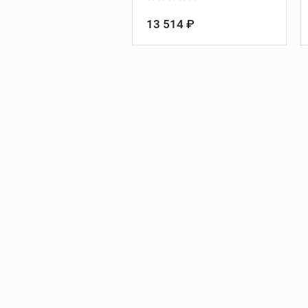
Направление резьбы:
правое
Количество витков на дюйм:
13 514 ₽
27
Материал гребенок:
быстрорежущая для
нержавеющей стали