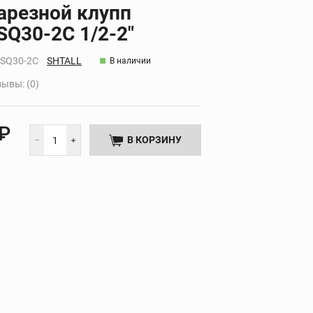
арезной клупп
Дополнительные
НТА
SQ30-2C 1/2-2"
принадлежности
-SQ30-2C
SHTALL
В наличии
ывы: (0)
 ₽
В КОРЗИНУ