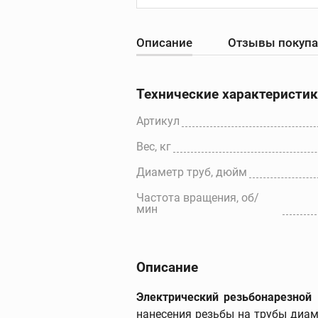
Описание
Отзывы покуп
Резьбонарезны
станки
Резьбонарезные с
Технические характеристи
Резьбонарезные
головки для станк
Артикул
Резьбонарезные
Вес, кг
гребенки для стан
Дополнительные
Диаметр труб, дюйм
принадлежности
Частота вращения, об/
мин
Описание
Электрический резьбонарезной 
нанесения резьбы на трубы диам