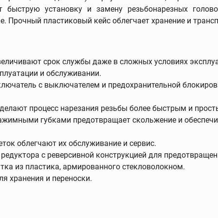
т быструю установку и замену резьбонарезных голово
е. Прочный пластиковый кейс облегчает хранение и трансп
 и
Трассоискатели и
приборы контроля
величивают срок службы даже в сложных условиях эксплу
Трассоискатели
сплуатации и обслуживании.
Передатчики
лючатель с выключателем и предохранительной блокировк
Приборы измерения и
контроля
 делают процесс нарезания резьбы более быстрым и прост
Дополнительные
зажимными губками предотвращает скольжение и обеспечи
принадлежности
ок облегчают их обслуживание и сервис.
редуктора с реверсивной конструкцией для предотвращен
тка из пластика, армированного стекловолокном.
ание
Развальцовка труб
я хранения и переноски.
Развальцовка труб
Трубные расширители
Экстракторы винтов и