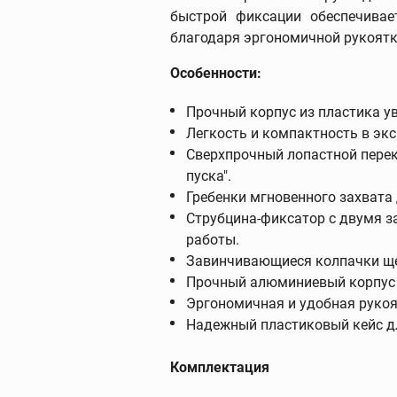
быстрой фиксации обеспечивае
благодаря эргономичной рукоятк
Особенности:
Фаскосниматели
зенковки
Прочный корпус из пластика у
Фаскосниматели
Легкость и компактность в эк
Зенковки
Сверхпрочный лопастной перек
пуска".
Запасные части к
фаскоснимателям
Гребенки мгновенного захвата
Струбцина-фиксатор с двумя 
работы.
Завинчивающиеся колпачки щет
Прочный алюминиевый корпус 
Эргономичная и удобная рукоя
Пресс-оборудов
Надежный пластиковый кейс дл
Пресс-инструмент
Пресс-клещи
Комплектация
Дополнительные