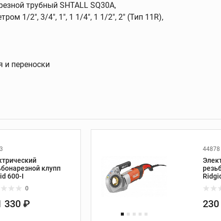
сверла
резной трубный SHTALL SQ30A,
 1/2", 3/4", 1", 1 1/4", 1 1/2", 2" (Тип 11R),
ка
Болторезы и
инструмент для
работы с кабелем
я и переноски
Болторезы
ные
Кабелерезы
Ручной гидравлический
обжимной инструмент
Аккумуляторный
обжимной инструмент
Насадки и
3
44878
комплектующие
ктрический
Элек
ьбонарезной клупп
резь
id 600-I
Ridgi
1/2-1
0
Установки
алмазного бурения
1 330 ₽
230
Установки алмазного