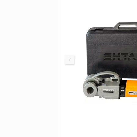
Быстродействующ
труборезы
БОЛТОРЕЗЫ И
Труборезы для бо
нагрузок
ИНСТРУМЕНТ 
Труборезы с хомут
защелкой
Цепные труборезы
Труборезы P-TEC д
пластиковых труб
Электрические
труборезы
Труборезы для ста
Станки для сверле
труб
Пилы для резки тр
Ролики для трубор
Сменные диски, по
Биметаллические
сверла-коронки