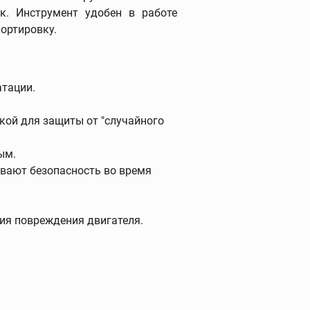
принадлежности
к. Инструмент удобен в работе
ортировку.
Трубогибы
Ручные трубогибы
атации.
Гидравлические трубогибы
ой для защиты от "случайного
Электрогидравлические
трубогибы
ым.
Башмаки
вают безопасность во время
Дополнительные
принадлежности
ия повреждения двигателя.
Опрессовочные насосы
Опрессовочные насосы
Промывочные насосы
Устройства для заморозки