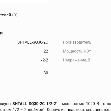
ателей
(0)
е
Желобонакатчики
Ручные
танки
желобонакатчики
ки
Желобонакатчики для
ов
силовых приводов
SHTALL-SQ30-2C
Производитель
Электрические
22
Мощность, кВт
ков
устройства для накатки
желобков
1/2-2
Напряжение, В
Дополнительные
принадлежности
30
клупп SHTALL SQ30-2C 1/2-2"
- мощностью 1020 Вт с на
етром 1/2 – 2 дюймов). Корпус из пластика, справляется