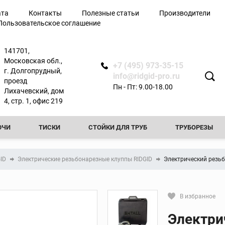
ата
Контакты
Полезные статьи
Производители
Пользовательское соглашение
лючи
141701,
Московская обл.,
+7 (495) 973-35-15
г. Долгопрудный,
info@ridgid-pro.ru
проезд
Пн - Пт: 9.00-18.00
Лихачевский, дом
я
4, стр. 1, офис 219
ЮЧИ
ТИСКИ
СТОЙКИ ДЛЯ ТРУБ
ТРУБОРЕЗЫ
Ножницы
РЕЗЬБОНАРЕЗНЫЕ КЛУППЫ
РЕЗЬБОНАРЕЗНЫЕ СТАНКИ
Арматурные ножницы
GID
Электрические резьбонарезные клуппы RIDGID
Электрический резьб
резы
Ножницы по металлу
ТЧИКИ
ПРОЧИСТНЫЕ МАШИНЫ
ФАСКОСНИМАТЕЛИ И
вой
Ножницы для
пластиковых труб
ТЕЛИ И ПРИБОРЫ КОНТРОЛЯ
ТРУБОГИБЫ
ПРЕСС-ОБО
В избранное
ытой
Сменные лезвия для
Кликните, чтобы скопировать пря
ножниц
Электри
КА ТРУБ
ОПРЕССОВОЧНЫЕ НАСОСЫ
ВИДЕОДИАГНОСТ