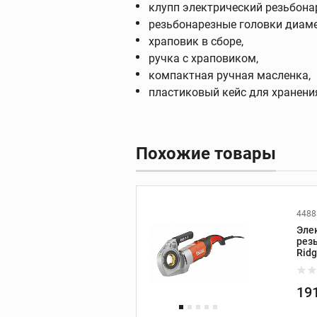
принадлежности
клупп электрический резьбона
резьбонарезные головки диаметром
храповик в сборе,
ручка с храповиком,
Видеодиагности
компактная ручная масленка,
Ручные камеры
пластиковый кейс для хранени
Видеомонитор
Видеоинспекцион
системы
Похожие товары
Дополнительные
принадлежности
4488
Эле
рез
Ridg
Инструмент REX
19
Трубные тиски REX