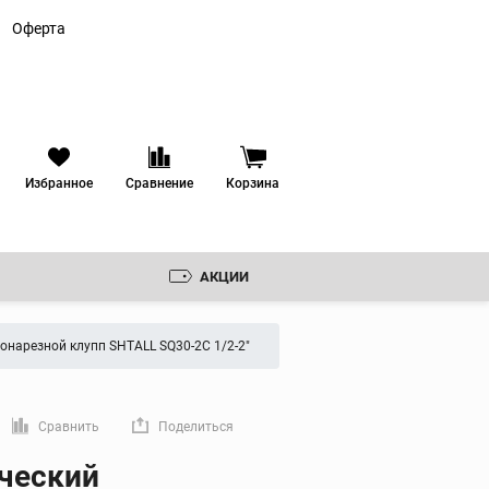
Оферта
Избранное
Сравнение
Корзина
АКЦИИ
Резьбонарезные
клуппы
онарезной клупп SHTALL SQ30-2C 1/2-2"
Ручные резьбонарезные
клуппы
 ЗЕНКОВКИ
Электрические
резьбонарезные клуппы
РУДОВАНИЕ
Сравнить
Поделиться
Резьбонарезные головки
мую ссылку
ческий
ИКА
Резьбонарезные гребенки