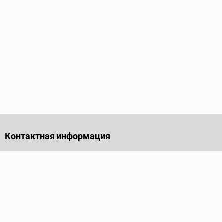
Контактная информация
141701, Московская обл., г. Долгопрудный, проезд
Лихачевский, дом 4, стр. 1, офис 219
Телефон
+7 (495) 973-35-15
Пн - Пт: 9.00-18.00