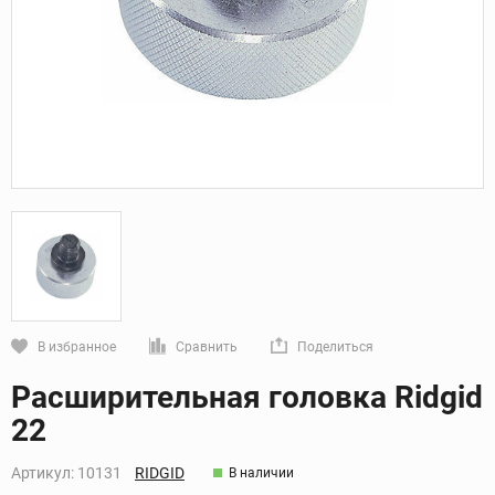
В избранное
Сравнить
Поделиться
Кликните, чтобы скопировать прямую ссылку
Расширительная головка Ridgid
22
Артикул:
10131
RIDGID
В наличии