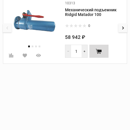
10313
Производитель:
Ridgid
Механический подъемник
Вес, кг:
13
Ridgid Matador 100
0
58 942 ₽