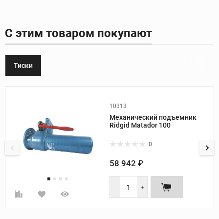
С этим товаром покупают
Тиски
10313
Производитель:
Ridgid
Механический подъемник
Вес, кг:
13
Ridgid Matador 100
0
58 942 ₽