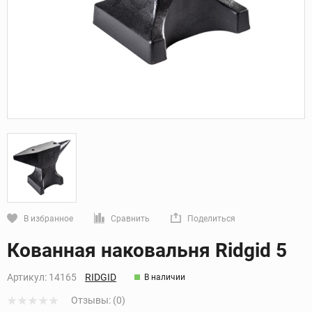
В избранное
Сравнить
Поделиться
Кликните, чтобы скопировать прямую ссылку
Кованная наковальня Ridgid 5
Артикул:
14165
RIDGID
В наличии
Отзывы: (0)