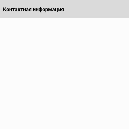
Контактная информация
141701, Московская обл., г. Долгопрудный, проезд
Лихачевский, дом 4, стр. 1, офис 219
Телефон
+7 (495) 973-35-15
Пн - Пт: 9.00-18.00
Электронная почта
info@ridgid-pro.ru
Каталог
Трубные ключи
Тиски
Труборезы