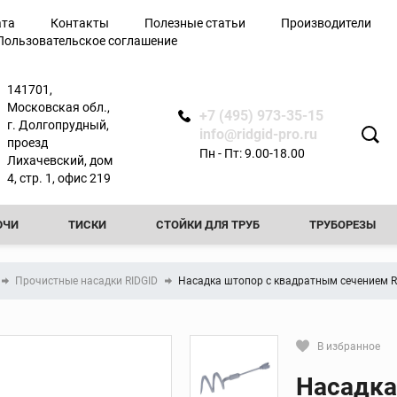
ата
Контакты
Полезные статьи
Производители
Пользовательское соглашение
лючи
141701,
Московская обл.,
+7 (495) 973-35-15
г. Долгопрудный,
info@ridgid-pro.ru
проезд
Пн - Пт: 9.00-18.00
Лихачевский, дом
я
4, стр. 1, офис 219
ЮЧИ
ТИСКИ
СТОЙКИ ДЛЯ ТРУБ
ТРУБОРЕЗЫ
Ножницы
РЕЗЬБОНАРЕЗНЫЕ КЛУППЫ
РЕЗЬБОНАРЕЗНЫЕ СТАНКИ
Арматурные ножницы
Прочистные насадки RIDGID
Насадка штопор с квадратным сечением Ri
резы
Ножницы по металлу
ТЧИКИ
ПРОЧИСТНЫЕ МАШИНЫ
ФАСКОСНИМАТЕЛИ И
вой
Ножницы для
пластиковых труб
ТЕЛИ И ПРИБОРЫ КОНТРОЛЯ
ТРУБОГИБЫ
ПРЕСС-ОБО
В избранное
ытой
Сменные лезвия для
Кликните, чтобы скопировать пря
ножниц
Насадка
КА ТРУБ
ОПРЕССОВОЧНЫЕ НАСОСЫ
ВИДЕОДИАГНОСТ