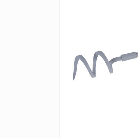
Быстродействующ
труборезы
БОЛТОРЕЗЫ И
Труборезы для бо
нагрузок
ИНСТРУМЕНТ 
Труборезы с хомут
защелкой
Цепные труборезы
Труборезы P-TEC д
пластиковых труб
Электрические
труборезы
Труборезы для ста
Станки для сверле
труб
Пилы для резки тр
Ролики для трубор
Сменные диски, по
Биметаллические
сверла-коронки