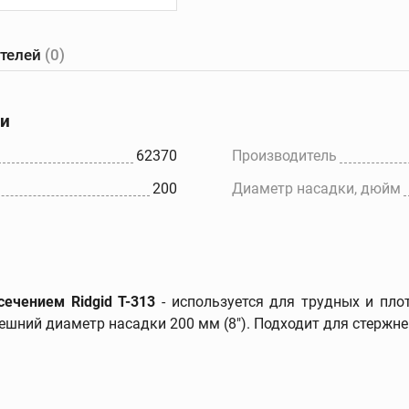
ателей
(0)
е
Желобонакатчики
Ручные
танки
желобонакатчики
ки
Желобонакатчики для
ов
силовых приводов
62370
Производитель
Электрические
200
Диаметр насадки, дюйм
ков
устройства для накатки
желобков
Дополнительные
принадлежности
ечением Ridgid Т-313
- используется для трудных и пло
ешний диаметр насадки 200 мм (8").
Подходит для стержне