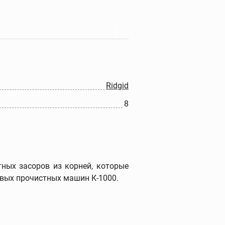
Прочистные машины
Портативные прочистные
машины
Прочистные машины
барабанного типа
Ridgid
Прочистные секционные и
8
стержневые машины
Гидродинамические
прочистные машины
Ручные прочистные
машины
Прочистные насадки
тных засоров из корней, которые
вых прочистных машин К-1000.
Прочистные тросы и
спирали
Наборы прочистных
тросов и шлангов
Дополнительные