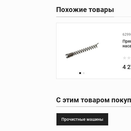
Похожие товары
Фаскосниматели
зенковки
6299
Фаскосниматели
Пря
наса
Зенковки
Запасные части к
фаскоснимателям
4 
С этим товаром поку
Пресс-оборудов
Пресс-инструмент
Прочистные машины
Пресс-клещи
Дополнительные