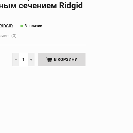
ным сечением Ridgid
Дополнительные
НТА
принадлежности
RIDGID
В наличии
ывы: (0)
В КОРЗИНУ