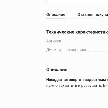
Описание
Отзывы покуп
Резьбонарезны
станки
Резьбонарезные с
Технические характеристи
Резьбонарезные
головки для станк
Артикул
Резьбонарезные
Диаметр насадки, мм
гребенки для стан
Дополнительные
принадлежности
Описание
Насадка штопор с квадратным с
нужно захватить и разрушить. Вн