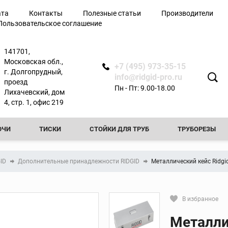
ата
Контакты
Полезные статьи
Производители
Пользовательское соглашение
лючи
141701,
Московская обл.,
+7 (495) 973-35-15
г. Долгопрудный,
info@ridgid-pro.ru
проезд
Пн - Пт: 9.00-18.00
Лихачевский, дом
я
4, стр. 1, офис 219
ЮЧИ
ТИСКИ
СТОЙКИ ДЛЯ ТРУБ
ТРУБОРЕЗЫ
Ножницы
РЕЗЬБОНАРЕЗНЫЕ КЛУППЫ
РЕЗЬБОНАРЕЗНЫЕ СТАНКИ
Арматурные ножницы
GID
Дополнительные принадлежности RIDGID
Металлический кейс Ridgi
резы
Ножницы по металлу
ТЧИКИ
ПРОЧИСТНЫЕ МАШИНЫ
ФАСКОСНИМАТЕЛИ И
вой
Ножницы для
пластиковых труб
ТЕЛИ И ПРИБОРЫ КОНТРОЛЯ
ТРУБОГИБЫ
ПРЕСС-ОБО
В избранное
ытой
Сменные лезвия для
Кликните, чтобы скопировать пря
ножниц
Металли
КА ТРУБ
ОПРЕССОВОЧНЫЕ НАСОСЫ
ВИДЕОДИАГНОСТ