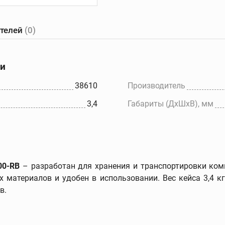
ателей
(0)
е
Желобонакатчики
Ручные
танки
желобонакатчики
ки
Желобонакатчики для
ов
силовых приводов
38610
Производитель
Электрические
3,4
Габариты (ДхШхВ), мм
ков
устройства для накатки
желобков
Дополнительные
принадлежности
00-RB
– разработан для хранения и транспортировки ком
х материалов и удобен в использовании. Вес кейса 3,4 к
в.