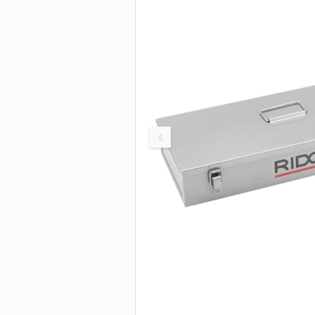
Быстродействующ
труборезы
БОЛТОРЕЗЫ И
Труборезы для бо
нагрузок
ИНСТРУМЕНТ 
Труборезы с хомут
защелкой
Цепные труборезы
Труборезы P-TEC д
пластиковых труб
Электрические
труборезы
Труборезы для ста
Станки для сверле
труб
Пилы для резки тр
Ролики для трубор
Сменные диски, по
Биметаллические
сверла-коронки