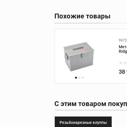
Похожие товары
Фаскосниматели
зенковки
Фаскосниматели
9672
Мет
Зенковки
Ridg
Запасные части к
фаскоснимателям
38
Пресс-оборудов
С этим товаром поку
Пресс-инструмент
Пресс-клещи
Резьбонарезные клуппы
Дополнительные