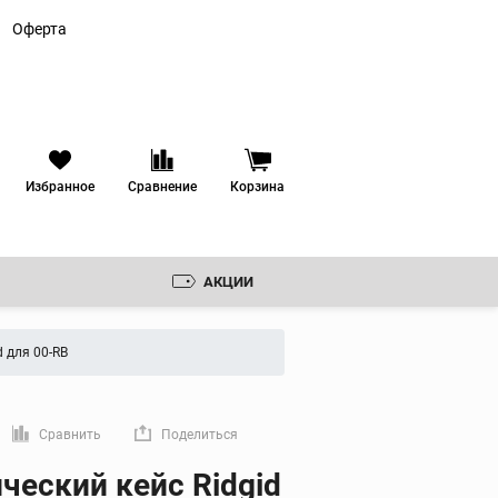
Оферта
Избранное
Сравнение
Корзина
АКЦИИ
Резьбонарезные
клуппы
d для 00-RB
Ручные резьбонарезные
клуппы
 ЗЕНКОВКИ
Электрические
резьбонарезные клуппы
РУДОВАНИЕ
Сравнить
Поделиться
Резьбонарезные головки
мую ссылку
ческий кейс Ridgid
ИКА
Резьбонарезные гребенки