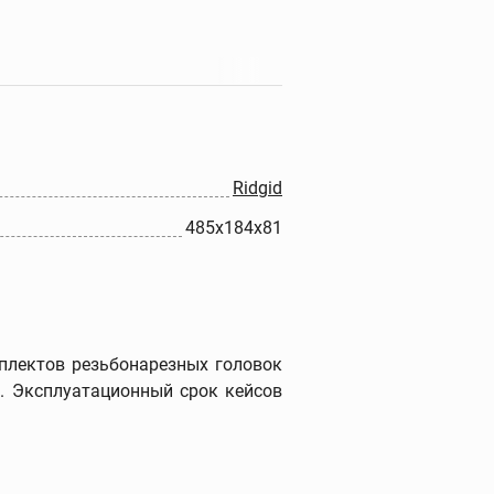
Прочистные машины
Портативные прочистные
машины
Прочистные машины
барабанного типа
Ridgid
Прочистные секционные и
485x184x81
стержневые машины
Гидродинамические
прочистные машины
Ручные прочистные
машины
Прочистные насадки
плектов резьбонарезных головок
г. Эксплуатационный срок кейсов
Прочистные тросы и
спирали
Наборы прочистных
тросов и шлангов
Дополнительные