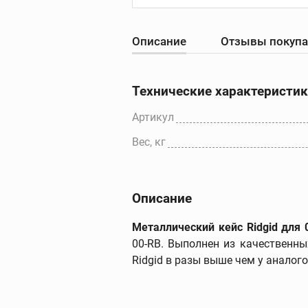
Описание
Отзывы покуп
Резьбонарезны
станки
Резьбонарезные с
Технические характеристи
Резьбонарезные
головки для станк
Артикул
Резьбонарезные
Вес, кг
гребенки для стан
Дополнительные
принадлежности
Описание
Металлический кейс Ridgid для 
00-RB. Выполнен из качественны
Ridgid в разы выше чем у аналого