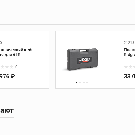
 и
Трассоискатели и
приборы контроля
Трассоискатели
0
21218
аллический кейс
Плас
Передатчики
id для 65R
Ridgi
Приборы измерения и
контроля
0
Дополнительные
 976 ₽
33 
принадлежности
ание
Развальцовка труб
пают
Развальцовка труб
Трубные расширители
Экстракторы винтов и