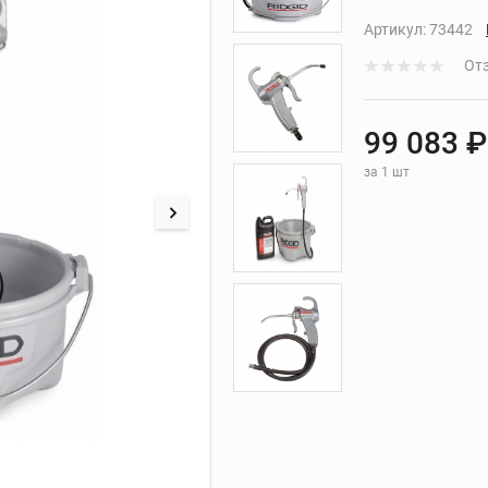
ие
Сменные головки для
арматурных ножниц
Артикул:
73442
 ИНСТРУМЕНТ ДЛЯ РАБОТЫ С КАБЕЛЕМ
ХРАНЕНИЕ ИНСТРУМЕ
льших
Отз
REX
УСТАНОВКИ АЛМАЗНОГО БУРЕНИЯ
ной
99 083 ₽
за 1 шт
ля
нков
ния
уб
езов
лотна