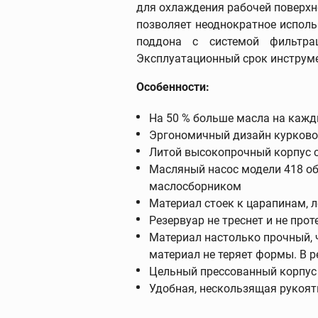
для охлаждения рабочей поверхно
позволяет неоднократное исполь
поддона с системой фильтра
Эксплуатационный срок инструмен
Фаскосниматели
зенковки
Особенности:
Фаскосниматели
На 50 % больше масла на кажд
Зенковки
Эргономичный дизайн курково
Запасные части к
Литой высокопрочный корпус с
фаскоснимателям
Масляный насос модели 418 о
маслосборником
Материал стоек к царапинам, л
Резервуар не треснет и не прот
Материал настолько прочный, 
Пресс-оборудов
материал не теряет формы. В р
Цельный прессованный корпус 
Пресс-инструмент
Удобная, нескользящая рукоя
Пресс-клещи
Дополнительные