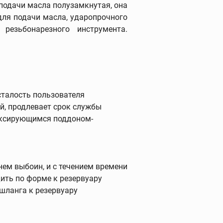
 подачи масла полузамкнутая, она
принадлежности
для подачи масла, ударопрочного
езьбонарезного инструмента.
Трубогибы
Ручные трубогибы
Гидравлические трубогибы
Электрогидравлические
талость пользователя
трубогибы
й, продлевает срок службы
Башмаки
иксирующимся поддоном-
Дополнительные
принадлежности
ем выбоин, и с течением времени
Опрессовочные насосы
дить по форме к резервуару
шланга к резервуару
Опрессовочные насосы
Промывочные насосы
Устройства для заморозки