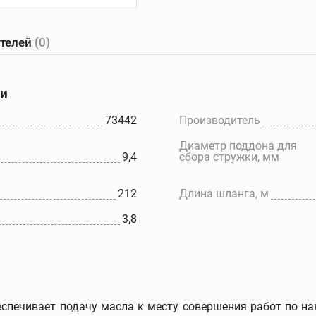
ателей
(0)
е
Желобонакатчики
Ручные
танки
желобонакатчики
ки
Желобонакатчики для
ов
силовых приводов
73442
Производитель
Электрические
Диаметр поддона для
ков
устройства для накатки
9,4
сбора стружки, мм
желобков
Дополнительные
принадлежности
212
Длина шланга, м
3,8
спечивает подачу масла к месту совершения работ по н