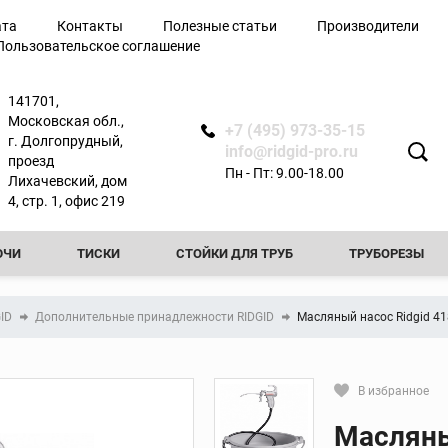
ата
Контакты
Полезные статьи
Производители
Пользовательское соглашение
лючи
141701,
Московская обл.,
+7 (495) 973-35-15
г. Долгопрудный,
info@ridgid-pro.ru
проезд
Пн - Пт: 9.00-18.00
Лихачевский, дом
я
4, стр. 1, офис 219
ЮЧИ
ТИСКИ
СТОЙКИ ДЛЯ ТРУБ
ТРУБОРЕЗЫ
Ножницы
РЕЗЬБОНАРЕЗНЫЕ КЛУППЫ
РЕЗЬБОНАРЕЗНЫЕ СТАНКИ
Арматурные ножницы
GID
Дополнительные принадлежности RIDGID
Масляный насос Ridgid 41
резы
Ножницы по металлу
ТЧИКИ
ПРОЧИСТНЫЕ МАШИНЫ
ФАСКОСНИМАТЕЛИ И
вой
Ножницы для
пластиковых труб
ТЕЛИ И ПРИБОРЫ КОНТРОЛЯ
ТРУБОГИБЫ
ПРЕСС-ОБО
В избранное
ытой
Сменные лезвия для
Кликните, чтобы скопировать пря
ножниц
Масляны
КА ТРУБ
ОПРЕССОВОЧНЫЕ НАСОСЫ
ВИДЕОДИАГНОСТ