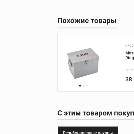
принадлежности
Похожие товары
Видеодиагности
Ручные камеры
Видеомонитор
9672
Видеоинспекцион
Мет
системы
Ridg
Дополнительные
принадлежности
38
С этим товаром поку
Инструмент REX
Трубные тиски REX
Резьбонарезные клуппы