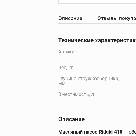
Описание
Отзывы покуп
Резьбонарезны
станки
Резьбонарезные с
Технические характеристи
Резьбонарезные
головки для станк
Артикул
Резьбонарезные
гребенки для стан
Вес, кг
Дополнительные
принадлежности
Глубина стружкосборника,
мм
Вместимость, л
Описание
Масляный насос Ridgid 418
– обе