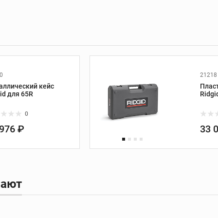
сверла
ка
Болторезы и
инструмент для
работы с кабелем
Болторезы
0
21218
ные
аллический кейс
Плас
Кабелерезы
id для 65R
Ridgi
Ручной гидравлический
обжимной инструмент
0
Аккумуляторный
 976 ₽
33 
обжимной инструмент
Насадки и
комплектующие
пают
Установки
алмазного бурения
Установки алмазного