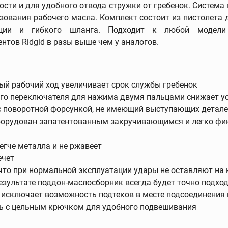
сти и для удобного отвода стружки от гребенок. Система
зования рабочего масла. Комплект состоит из пистолета 
ции и гибкого шланга. Подходит к любой модели р
тов Ridgid в разы выше чем у аналогов.
 и
Трассоискатели и
приборы контроля
Трассоискатели
ый рабочий ход увеличивает срок службы гребенок
Передатчики
го переключателя для нажима двумя пальцами снижает ус
Приборы измерения и
 поворотной форсункой, не имеющий выступающих детале
контроля
борудован запатентованным закручивающимся и легко ф
Дополнительные
принадлежности
егче металла и не ржавеет
ечет
что при нормальной эксплуатации удары не оставляют на н
ание
Развальцовка труб
езультате поддон-маслосборник всегда будет точно подхо
исключает возможность подтеков в месте подсоединения 
Развальцовка труб
ть с цельным крючком для удобного подвешивания
Трубные расширители
Экстракторы винтов и