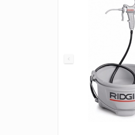
Быстродействующ
труборезы
БОЛТОРЕЗЫ И
Труборезы для бо
нагрузок
ИНСТРУМЕНТ 
Труборезы с хомут
защелкой
Цепные труборезы
Труборезы P-TEC д
пластиковых труб
Электрические
труборезы
Труборезы для ста
Станки для сверле
труб
Пилы для резки тр
Ролики для трубор
Сменные диски, по
Биметаллические
сверла-коронки