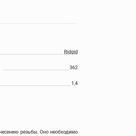
Прочистные машины
Портативные прочистные
машины
Прочистные машины
барабанного типа
Ridgid
Прочистные секционные и
стержневые машины
362
Гидродинамические
прочистные машины
1,4
Ручные прочистные
машины
Прочистные насадки
Прочистные тросы и
спирали
Наборы прочистных
тросов и шлангов
анесению резьбы. Оно необходимо
Дополнительные