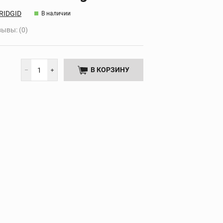
Дополнительные
RIDGID
В наличии
НТА
принадлежности
ывы: (0)
В КОРЗИНУ