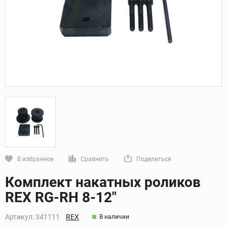
В избранное
Сравнить
Поделиться
Кликните, чтобы скопировать прямую ссылку
Комплект накатных роликов
REX RG-RH 8-12"
Артикул:
341111
REX
В наличии