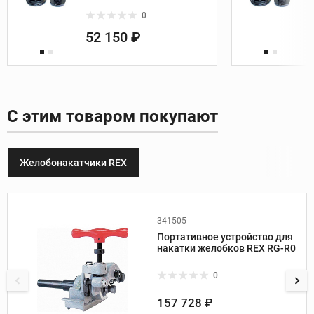
0
52 150 ₽
С этим товаром покупают
Желобонакатчики REX
341505
Производитель:
Rex
Портативное устройство для
Вес, кг:
12
накатки желобков REX RG-R0
Для станков:
без привода
Диаметр труб (сталь сорт. 40),
0
дюйм:
1-3
157 728 ₽
Диаметр труб (сталь сорт. 10),