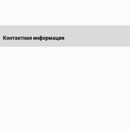
Контактная информация
141701, Московская обл., г. Долгопрудный, проезд
Лихачевский, дом 4, стр. 1, офис 219
Телефон
+7 (495) 973-35-15
Пн - Пт: 9.00-18.00
Электронная почта
info@ridgid-pro.ru
Каталог