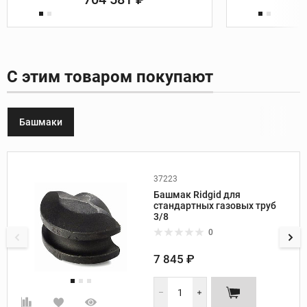
С этим товаром покупают
Башмаки
37223
Производитель:
Ridgid
Башмак Ridgid для
Вес, кг:
0,8
стандартных газовых труб
Размер башмака, дюйм:
3/8
3/8
Радиус гиба, мм:
45
0
7 845 ₽