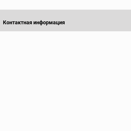
Контактная информация
141701, Московская обл., г. Долгопрудный, проезд
Лихачевский, дом 4, стр. 1, офис 219
Телефон
+7 (495) 973-35-15
Пн - Пт: 9.00-18.00
Электронная почта
info@ridgid-pro.ru
Каталог
Трубные ключи