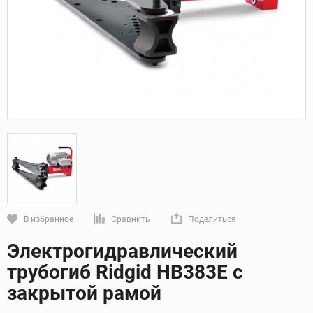
В избранное
Сравнить
Поделиться
Кликните, чтобы скопировать прямую ссылку
Электрогидравлический
трубогиб Ridgid HB383E с
закрытой рамой