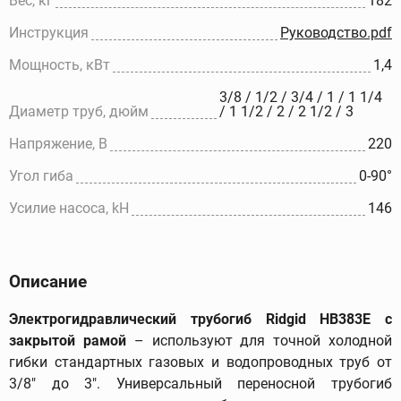
Вес, кг
182
Инструкция
Руководство.pdf
Мощность, кВт
1,4
3/8 / 1/2 / 3/4 / 1 / 1 1/4
Диаметр труб, дюйм
/ 1 1/2 / 2 / 2 1/2 / 3
Напряжение, В
220
Угол гиба
0-90°
Усилие насоса, kH
146
Описание
Электрогидравлический трубогиб Ridgid HB383E с
закрытой рамой
– используют для точной холодной
гибки стандартных газовых и водопроводных труб от
3/8" до 3". Универсальный переносной трубогиб