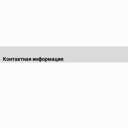
Контактная информация
141701, Московская обл., г. Долгопрудный, проезд
Лихачевский, дом 4, стр. 1, офис 219
Телефон
+7 (495) 973-35-15
Пн - Пт: 9.00-18.00
Электронная почта
info@ridgid-pro.ru