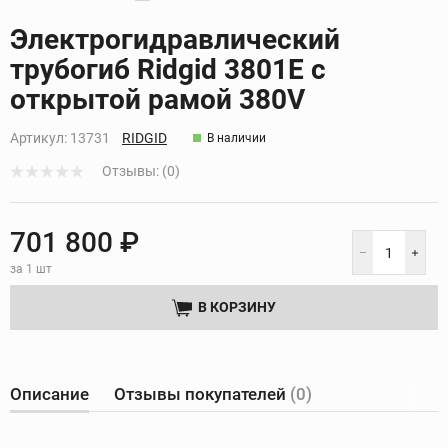
Кликните, чтобы скопировать прямую ссылку
Электрогидравлический
трубогиб Ridgid 3801E с
открытой рамой 380V
Артикул:
13731
RIDGID
В наличии
Отзывы: (0)
701 800 ₽
за 1 шт
В КОРЗИНУ
Описание
Отзывы покупателей
(0)