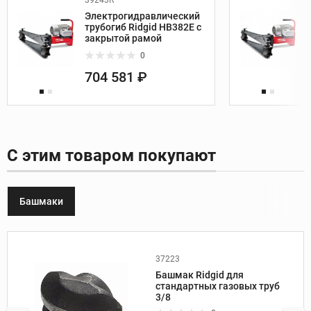
39243R
Электрогидравлический
трубогиб Ridgid HB382E с
закрытой рамой
0
704 581 ₽
С этим товаром покупают
Башмаки
37223
Производитель:
Ridgid
Башмак Ridgid для
Вес, кг:
0,8
стандартных газовых труб
Размер башмака, дюйм:
3/8
3/8
Радиус гиба, мм:
45