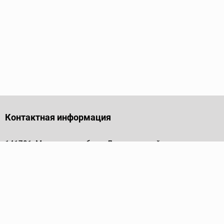
Контактная информация
141701, Московская обл., г. Долгопрудный, проезд
Лихачевский, дом 4, стр. 1, офис 219
Телефон
+7 (495) 973-35-15
Пн - Пт: 9.00-18.00
Электронная почта