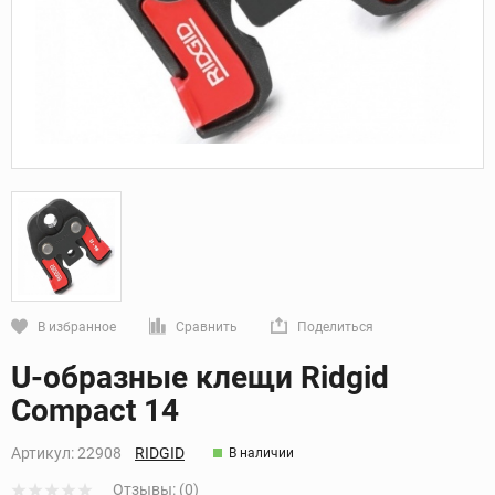
В избранное
Сравнить
Поделиться
Кликните, чтобы скопировать прямую ссылку
U-образные клещи Ridgid
Compact 14
Артикул:
22908
RIDGID
В наличии
Отзывы: (0)