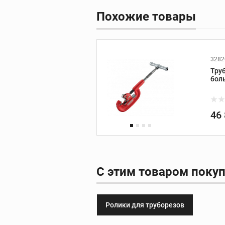
принадлежности
Похожие товары
Видеодиагности
Ручные камеры
3282
Труб
Видеомонитор
бол
Видеоинспекцион
системы
Дополнительные
46
принадлежности
С этим товаром поку
Инструмент REX
Ролики для труборезов
Трубные тиски REX