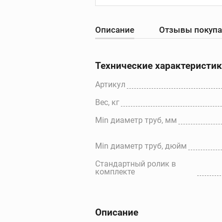
Описание
Отзывы покуп
Резьбонарезны
станки
Резьбонарезные с
Технические характеристи
Резьбонарезные
головки для станк
Артикул
Резьбонарезные
Вес, кг
гребенки для стан
Дополнительные
Min диаметр труб, мм
принадлежности
Мin диаметр труб, дюйм
Стандартный ролик в
комплекте
Описание