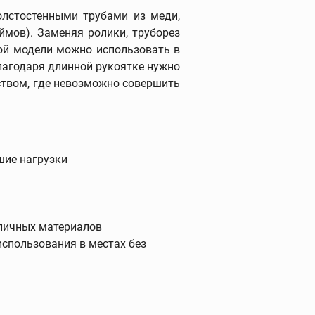
принадлежности
олстостенными трубами из меди,
ймов). Заменяя ролики, труборез
ной модели можно использовать в
Трубогибы
лагодаря длинной рукоятке нужно
ством, где невозможно совершить
Ручные трубогибы
Гидравлические трубогибы
Электрогидравлические
трубогибы
шие нагрузки
Башмаки
Дополнительные
принадлежности
зличных материалов
спользования в местах без
Опрессовочные насосы
Опрессовочные насосы
Промывочные насосы
Устройства для заморозки