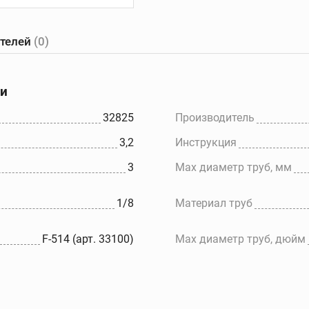
ателей
(0)
е
Желобонакатчики
Ручные
танки
желобонакатчики
ки
Желобонакатчики для
ов
силовых приводов
32825
Производитель
Электрические
3,2
Инструкция
ков
устройства для накатки
желобков
3
Max диаметр труб, мм
Дополнительные
принадлежности
1/8
Материал труб
F-514 (арт. 33100)
Max диаметр труб, дюйм