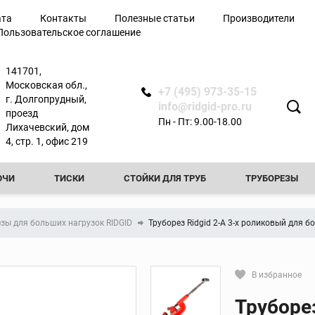
ата
Контакты
Полезные статьи
Производители
Пользовательское соглашение
лючи
141701,
Московская обл.,
+7 (495) 973-35-15
г. Долгопрудный,
info@ridgid-pro.ru
проезд
Пн - Пт: 9.00-18.00
Лихачевский, дом
я
4, стр. 1, офис 219
ЮЧИ
ТИСКИ
СТОЙКИ ДЛЯ ТРУБ
ТРУБОРЕЗЫ
Ножницы
РЕЗЬБОНАРЕЗНЫЕ КЛУППЫ
РЕЗЬБОНАРЕЗНЫЕ СТАНКИ
Арматурные ножницы
зы для больших нагрузок RIDGID
Труборез Ridgid 2-A 3-х роликовый для б
резы
Ножницы по металлу
ТЧИКИ
ПРОЧИСТНЫЕ МАШИНЫ
ФАСКОСНИМАТЕЛИ И
вой
Ножницы для
пластиковых труб
ТЕЛИ И ПРИБОРЫ КОНТРОЛЯ
ТРУБОГИБЫ
ПРЕСС-ОБО
В избранное
ытой
Сменные лезвия для
Кликните, чтобы скопировать пря
ножниц
Труборез
КА ТРУБ
ОПРЕССОВОЧНЫЕ НАСОСЫ
ВИДЕОДИАГНОСТ