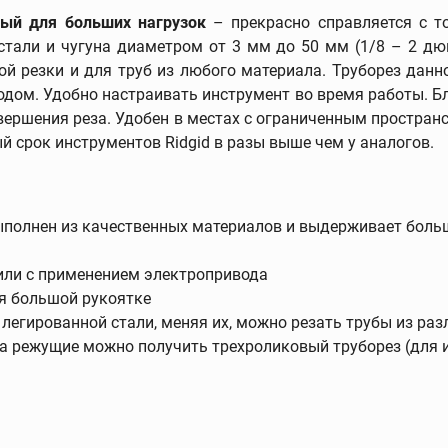
овый для больших нагрузок
– прекрасно справляется с т
тали и чугуна диаметром от 3 мм до 50 мм (1/8 – 2 дю
й резки и для труб из любого материала. Труборез дан
 и
Трассоискатели и
одом. Удобно настраивать инструмент во время работы. Б
приборы контроля
вершения реза. Удобен в местах с ограниченным простран
Трассоискатели
 срок инструментов Ridgid в разы выше чем у аналогов.
Передатчики
Приборы измерения и
контроля
полнен из качественных материалов и выдерживает боль
Дополнительные
принадлежности
или с применением электропривода
я большой рукоятке
легированной стали, меняя их, можно резать трубы из ра
 режущие можно получить трехроликовый труборез (для и
ание
Развальцовка труб
)
Развальцовка труб
Трубные расширители
Экстракторы винтов и