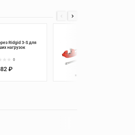
труб
Хранение инструмента
Профессиональное
32840
хранение инструментов
рез Ridgid 3-S для
Трубор
ших нагрузок
больш
Системы хранения KNAACK
0
582 ₽
121 