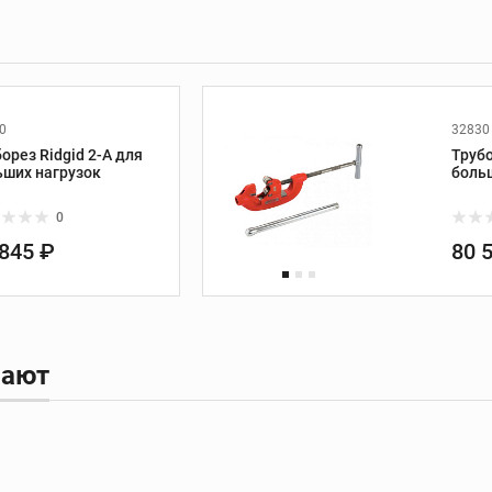
сверла
ка
Болторезы и
инструмент для
работы с кабелем
0
32830
орез Ridgid 2-A для
Трубо
Болторезы
ьших нагрузок
боль
ные
Кабелерезы
0
Ручной гидравлический
обжимной инструмент
 845 ₽
80 
Аккумуляторный
обжимной инструмент
Насадки и
комплектующие
пают
Установки
алмазного бурения
Установки алмазного