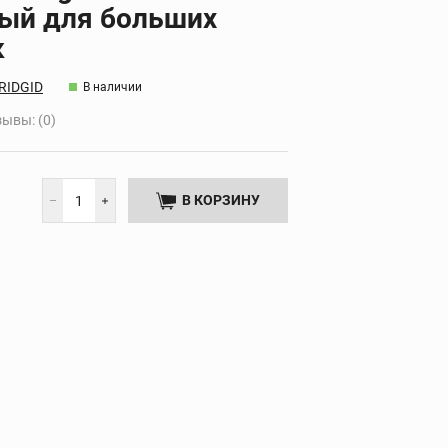
ый для больших
Дополнительные
НТА
к
принадлежности
RIDGID
В наличии
ывы: (0)
В КОРЗИНУ