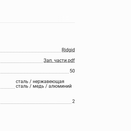
Прочистные машины
Портативные прочистные
машины
Прочистные машины
барабанного типа
Ridgid
Прочистные секционные и
Зап. части.pdf
стержневые машины
Гидродинамические
50
прочистные машины
сталь / нержавеющая
Ручные прочистные
сталь / медь / алюминий
машины
Прочистные насадки
2
Прочистные тросы и
спирали
Наборы прочистных
тросов и шлангов
Дополнительные