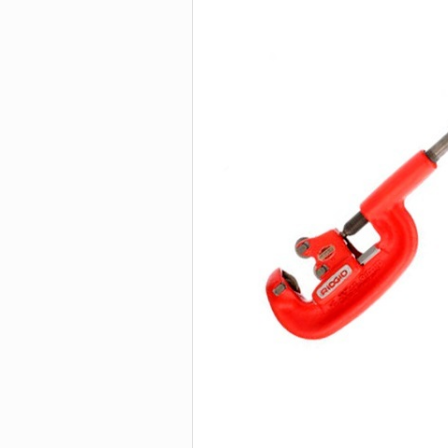
Быстродействующ
труборезы
БОЛТОРЕЗЫ И
Труборезы для бо
нагрузок
ИНСТРУМЕНТ 
Труборезы с хомут
защелкой
Цепные труборезы
Труборезы P-TEC д
пластиковых труб
Электрические
труборезы
Труборезы для ста
Станки для сверле
труб
Пилы для резки тр
Ролики для трубор
Сменные диски, по
Биметаллические
сверла-коронки