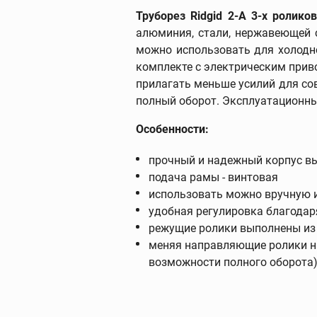
Труборез Ridgid 2-A 3-х ролик
алюминия, стали, нержавеющей с
можно использовать для холодно
Фаскосниматели
комплекте с электрическим прив
зенковки
прилагать меньше усилий для со
Фаскосниматели
полный оборот. Эксплуатационный
Зенковки
Особенности:
Запасные части к
фаскоснимателям
прочный и надежный корпус вы
подача рамы - винтовая
использовать можно вручную 
удобная регулировка благодар
режущие ролики выполнены из 
меняя направляющие ролики на
Пресс-оборудов
возможности полного оборота
Пресс-инструмент
Пресс-клещи
Дополнительные