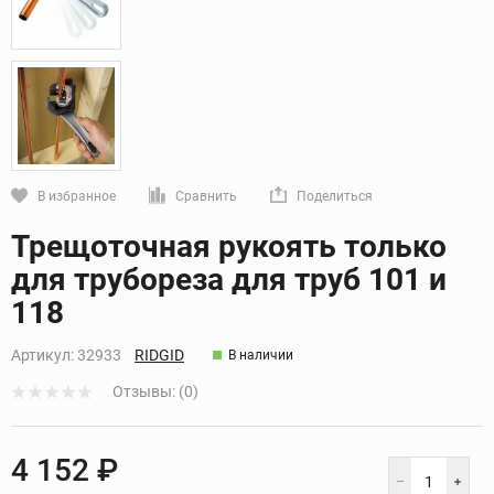
В избранное
Сравнить
Поделиться
Кликните, чтобы скопировать прямую ссылку
Трещоточная рукоять только
для трубореза для труб 101 и
118
Артикул:
32933
RIDGID
В наличии
Отзывы: (0)
4 152 ₽