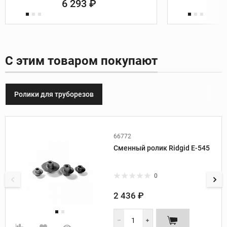
6 293 ₽
С этим товаром покупают
Ролики для труборезов
66772
Производитель:
Ridgid
Сменный ролик Ridgid E-545
Материал труб:
многослойные
Модель трубореза:
151-ML
0
2 436 ₽