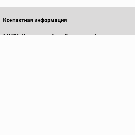
Контактная информация
141701, Московская обл., г. Долгопрудный, проезд
Лихачевский, дом 4, стр. 1, офис 219
Телефон
+7 (495) 973-35-15
Пн - Пт: 9.00-18.00
Электронная почта
info@ridgid-pro.ru
Каталог
Трубные ключи
Тиски