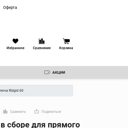
Оферта
Избранное
Сравнение
Корзина
АКЦИИ
Резьбонарезные
клуппы
люча Ridgid 60
Ручные резьбонарезные
клуппы
 ЗЕНКОВКИ
Электрические
резьбонарезные клуппы
РУДОВАНИЕ
Сравнить
Поделиться
Резьбонарезные головки
мую ссылку
 в сборе для прямого
ИКА
Резьбонарезные гребенки