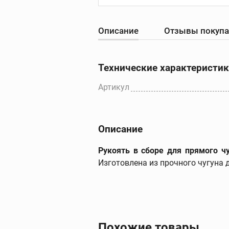
Описание
Отзывы покуп
Резьбонарезны
станки
Резьбонарезные с
Технические характеристи
Резьбонарезные
головки для станк
Артикул
Резьбонарезные
гребенки для стан
Дополнительные
Описание
принадлежности
Рукоять в сборе для прямого чу
Изготовлена из прочного чугуна 
Похожие товары