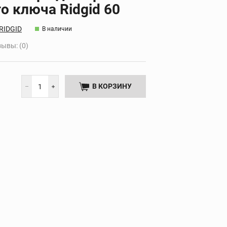
о ключа Ridgid 60
Дополнительные
НТА
принадлежности
RIDGID
В наличии
ывы: (0)
В КОРЗИНУ