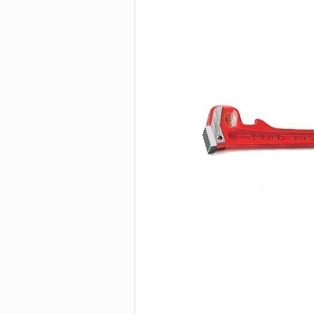
Быстродействующ
труборезы
БОЛТОРЕЗЫ И
Труборезы для бо
нагрузок
ИНСТРУМЕНТ 
Труборезы с хомут
защелкой
Цепные труборезы
Труборезы P-TEC д
пластиковых труб
Электрические
труборезы
Труборезы для ста
Станки для сверле
труб
Пилы для резки тр
Ролики для трубор
Сменные диски, по
Биметаллические
сверла-коронки