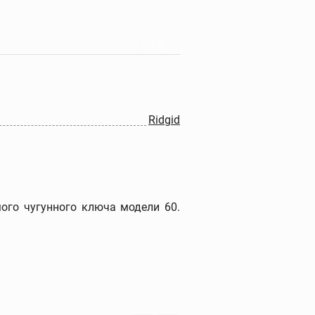
Прочистные машины
Портативные прочистные
машины
Прочистные машины
барабанного типа
Ridgid
Прочистные секционные и
стержневые машины
Гидродинамические
прочистные машины
Ручные прочистные
ого чугунного ключа модели 60.
машины
Прочистные насадки
Прочистные тросы и
спирали
Наборы прочистных
тросов и шлангов
Дополнительные