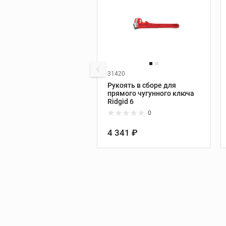
принадлежности
Видеодиагности
Ручные камеры
31420
Видеомонитор
Производитель:
Ridgid
Рукоять в сборе для
Видеоинспекцион
прямого чугунного ключа
системы
Ridgid 6
Дополнительные
0
принадлежности
4 341 ₽
Инструмент REX
Трубные тиски REX