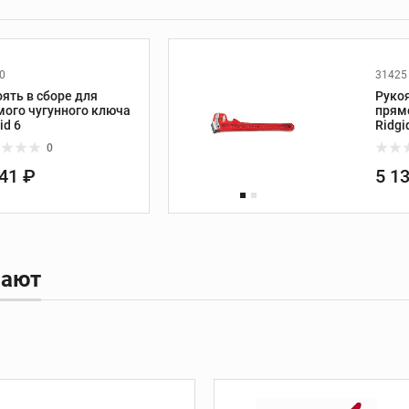
0
31425
 и
Трассоискатели и
ять в сборе для
Рукоя
приборы контроля
мого чугунного ключа
прям
id 6
Ridgi
Трассоискатели
0
Передатчики
341 ₽
5 1
Приборы измерения и
контроля
Дополнительные
принадлежности
пают
ание
Развальцовка труб
Развальцовка труб
Трубные расширители
Экстракторы винтов и