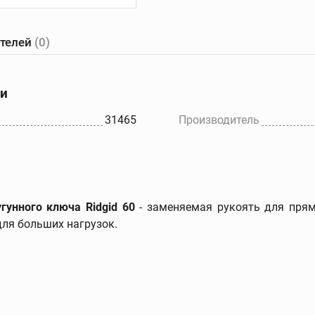
ателей
(0)
е
Желобонакатчики
Ручные
танки
желобонакатчики
ки
Желобонакатчики для
ов
силовых приводов
31465
Производитель
Электрические
ков
устройства для накатки
желобков
Дополнительные
принадлежности
гунного ключа Ridgid 60
- заменяемая рукоять для прям
для больших нагрузок.