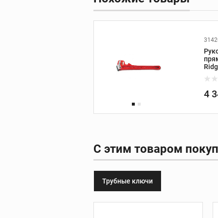
3142
Фаскосниматели
Руко
зенковки
пря
Ridg
Фаскосниматели
Зенковки
4 
Запасные части к
фаскоснимателям
С этим товаром поку
Пресс-оборудов
Трубные ключи
Пресс-инструмент
Пресс-клещи
Дополнительные