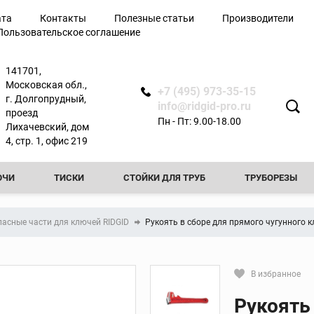
ата
Контакты
Полезные статьи
Производители
Пользовательское соглашение
лючи
141701,
Московская обл.,
+7 (495) 973-35-15
г. Долгопрудный,
info@ridgid-pro.ru
проезд
Пн - Пт: 9.00-18.00
Лихачевский, дом
я
4, стр. 1, офис 219
ЮЧИ
ТИСКИ
СТОЙКИ ДЛЯ ТРУБ
ТРУБОРЕЗЫ
Ножницы
РЕЗЬБОНАРЕЗНЫЕ КЛУППЫ
РЕЗЬБОНАРЕЗНЫЕ СТАНКИ
Арматурные ножницы
пасные части для ключей RIDGID
Рукоять в сборе для прямого чугунного к
резы
Ножницы по металлу
ТЧИКИ
ПРОЧИСТНЫЕ МАШИНЫ
ФАСКОСНИМАТЕЛИ И
вой
Ножницы для
пластиковых труб
ТЕЛИ И ПРИБОРЫ КОНТРОЛЯ
ТРУБОГИБЫ
ПРЕСС-ОБО
В избранное
ытой
Сменные лезвия для
Кликните, чтобы скопировать пря
ножниц
Рукоять
КА ТРУБ
ОПРЕССОВОЧНЫЕ НАСОСЫ
ВИДЕОДИАГНОСТ