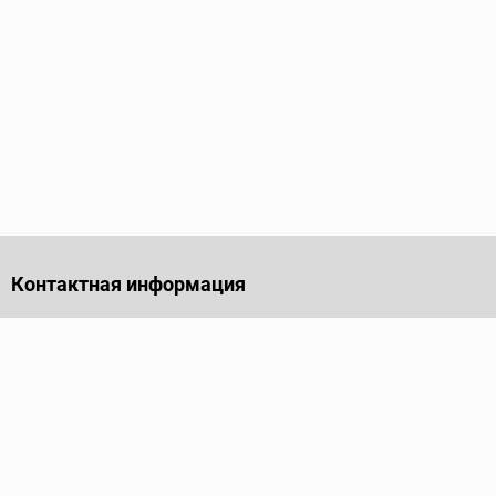
Контактная информация
141701, Московская обл., г. Долгопрудный, проезд
Лихачевский, дом 4, стр. 1, офис 219
Телефон
+7 (495) 973-35-15
Пн - Пт: 9.00-18.00