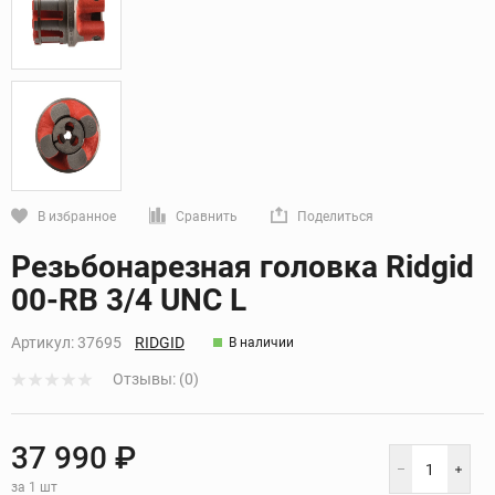
В избранное
Сравнить
Поделиться
Кликните, чтобы скопировать прямую ссылку
Резьбонарезная головка Ridgid
00-RB 3/4 UNC L
Артикул:
37695
RIDGID
В наличии
Отзывы: (0)
37 990 ₽
за 1 шт