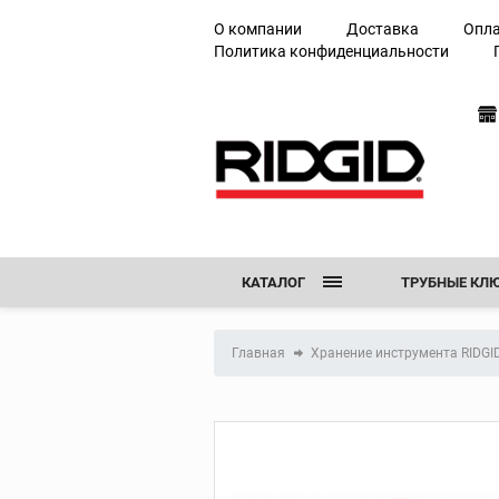
Газовые ключи
О компании
Доставка
Опл
Политика конфиденциальности
Разводные ключи
Сантехнические к
Трубные клещи
Ключи с парной
рукоятью
Запасные части дл
ключей
КАТАЛОГ
ТРУБНЫЕ КЛ
Труборезы
НОЖНИЦЫ
Мини труборезы
Главная
Хранение инструмента RIDGI
С-образные трубо
ЖЕЛОБОНАКА
Труборезы с винто
подачей
ТРАССОИСКА
Труборезы с закр
подачей
РАЗВАЛЬЦОВ