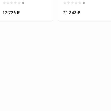
Длина, мм:
564
Длина, мм:
564
бурения
0
0
Глубина, мм:
350
Глубина, мм:
465
езов
Стойки алмазного
12 726 ₽
21 343 ₽
бурения
танки
Алмазные коронки
 REX
м REX