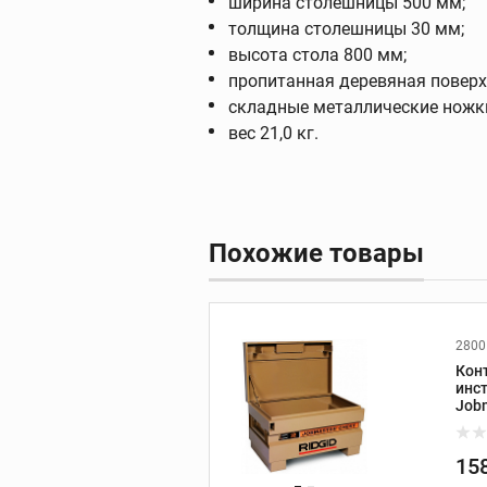
ширина столешницы 500 мм;
толщина столешницы 30 мм;
высота стола 800 мм;
пропитанная деревяная поверхн
Фаскосниматели
складные металлические ножки
зенковки
вес 21,0 кг.
Фаскосниматели
Зенковки
Запасные части к
фаскоснимателям
Похожие товары
2800
Кон
Пресс-оборудов
инс
Job
Пресс-инструмент
Пресс-клещи
15
Дополнительные