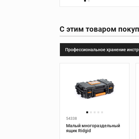
принадлежности
Видеодиагности
С этим товаром поку
Ручные камеры
Видеомонитор
Профессиональное хранение инст
Видеоинспекцион
системы
Дополнительные
принадлежности
54338
Инструмент REX
Производитель:
Ridgid
Малый многораздельный
Вес, кг:
3,9
ящик Ridgid
Трубные тиски REX
Высота, мм:
165