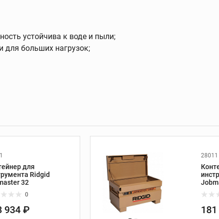
ость устойчива к воде и пыли;
 и
Трассоискатели и
 для больших нагрузок;
приборы контроля
Трассоискатели
Передатчики
Приборы измерения и
контроля
Дополнительные
принадлежности
1
28011
тейнер для
Конт
ание
Развальцовка труб
трумента Ridgid
инстр
master 32
Jobma
Развальцовка труб
0
Трубные расширители
8 934 ₽
181
Экстракторы винтов и