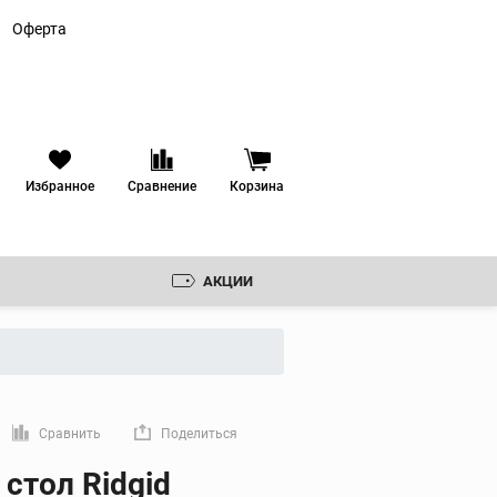
Оферта
Избранное
Сравнение
Корзина
АКЦИИ
Резьбонарезные
клуппы
Ручные резьбонарезные
клуппы
 ЗЕНКОВКИ
Электрические
резьбонарезные клуппы
РУДОВАНИЕ
Сравнить
Поделиться
Резьбонарезные головки
мую ссылку
стол Ridgid
ИКА
Резьбонарезные гребенки