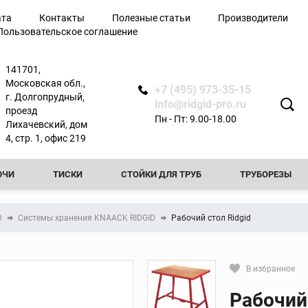
ата
Контакты
Полезные статьи
Производители
Пользовательское соглашение
лючи
141701,
Московская обл.,
+7 (495) 973-35-15
г. Долгопрудный,
info@ridgid-pro.ru
проезд
Пн - Пт: 9.00-18.00
Лихачевский, дом
я
4, стр. 1, офис 219
ЮЧИ
ТИСКИ
СТОЙКИ ДЛЯ ТРУБ
ТРУБОРЕЗЫ
Ножницы
РЕЗЬБОНАРЕЗНЫЕ КЛУППЫ
РЕЗЬБОНАРЕЗНЫЕ СТАНКИ
Арматурные ножницы
D
Системы хранения KNAACK RIDGID
Рабочий стол Ridgid
резы
Ножницы по металлу
ТЧИКИ
ПРОЧИСТНЫЕ МАШИНЫ
ФАСКОСНИМАТЕЛИ И
вой
Ножницы для
пластиковых труб
ТЕЛИ И ПРИБОРЫ КОНТРОЛЯ
ТРУБОГИБЫ
ПРЕСС-ОБО
В избранное
ытой
Сменные лезвия для
Кликните, чтобы скопировать пря
ножниц
Рабочий 
КА ТРУБ
ОПРЕССОВОЧНЫЕ НАСОСЫ
ВИДЕОДИАГНОСТ