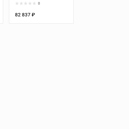
Ridgid
Длина, мм:
564
0
Глубина, мм:
465
82 837 ₽