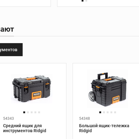
сверла
ка
Болторезы и
пают
инструмент для
работы с кабелем
Болторезы
рументов
ные
Кабелерезы
Ручной гидравлический
обжимной инструмент
Аккумуляторный
обжимной инструмент
Насадки и
комплектующие
54343
54348
Установки
Производитель:
Ridgid
Производитель:
Ridgid
Средний ящик для
Большой ящик-тележка
алмазного бурения
Вес, кг:
3,7
Вес, кг:
7,8
инструментов Ridgid
Ridgid
Высота, мм:
310
Высота, мм:
480
Установки алмазного