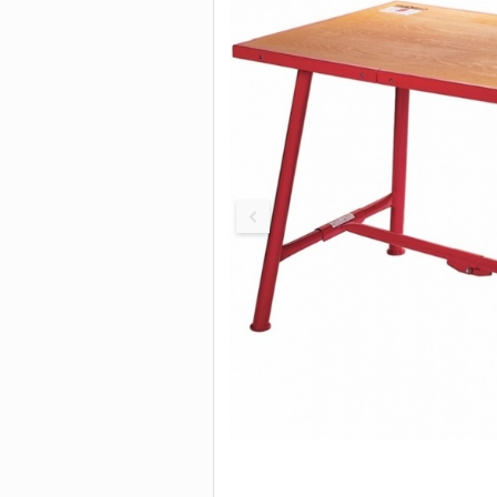
Быстродействующ
труборезы
БОЛТОРЕЗЫ И
Труборезы для бо
нагрузок
ИНСТРУМЕНТ 
Труборезы с хомут
защелкой
Цепные труборезы
Труборезы P-TEC д
пластиковых труб
Электрические
труборезы
Труборезы для ста
Станки для сверле
труб
Пилы для резки тр
Ролики для трубор
Сменные диски, по
Биметаллические
сверла-коронки