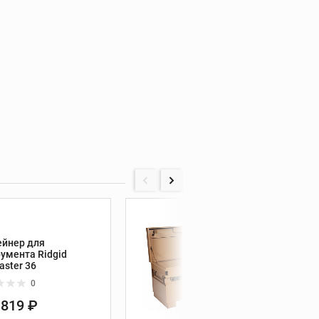
принадлежности
Трубогибы
Ручные трубогибы
Гидравлические трубогибы
Электрогидравлические
трубогибы
Башмаки
Дополнительные
принадлежности
28021
ейнер для
Конте
Опрессовочные насосы
умента Ridgid
инстру
ster 36
Jobmas
Опрессовочные насосы
0
Промывочные насосы
 819 ₽
185 
Устройства для заморозки