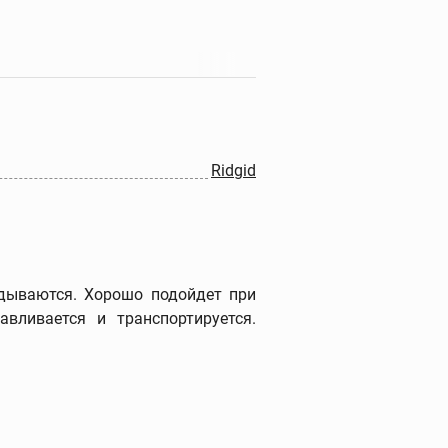
Прочистные машины
Портативные прочистные
машины
Прочистные машины
барабанного типа
Ridgid
Прочистные секционные и
стержневые машины
Гидродинамические
прочистные машины
Ручные прочистные
дываются. Хорошо подойдет при
машины
авливается и транспортируется.
Прочистные насадки
Прочистные тросы и
спирали
Наборы прочистных
тросов и шлангов
Дополнительные