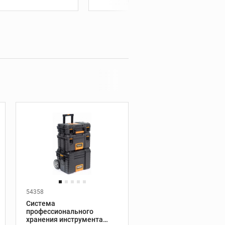
труб
Хранение инструмента
Профессиональное
хранение инструментов
Системы хранения KNAACK
54358
Производитель:
Ridgid
Система
Вес, кг:
15,7
профессионального
Высота, мм:
хранения инструмента
859