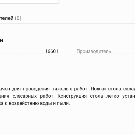
ателей
(0)
е
Желобонакатчики
Ручные
танки
желобонакатчики
ки
Желобонакатчики для
ов
силовых приводов
16601
Производитель
Электрические
ков
устройства для накатки
желобков
Дополнительные
принадлежности
чен для проведения тяжелых работ. Ножки стола скла
ния слесарных работ. Конструкция стола легко устан
а к воздействию воды и пыли.