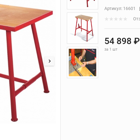
ие
Сменные головки для
арматурных ножниц
Артикул:
16601
 ИНСТРУМЕНТ ДЛЯ РАБОТЫ С КАБЕЛЕМ
ХРАНЕНИЕ ИНСТРУМЕ
льших
Отз
REX
УСТАНОВКИ АЛМАЗНОГО БУРЕНИЯ
ной
54 898 ₽
за 1 шт
ля
нков
ния
уб
езов
лотна