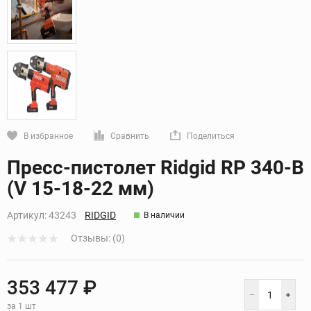
В избранное
Сравнить
Поделиться
Кликните, чтобы скопировать прямую ссылку
Пресс-пистолет Ridgid RP 340-B
(V 15-18-22 мм)
Артикул:
43243
RIDGID
В наличии
Отзывы: (0)
353 477 ₽
за 1 шт