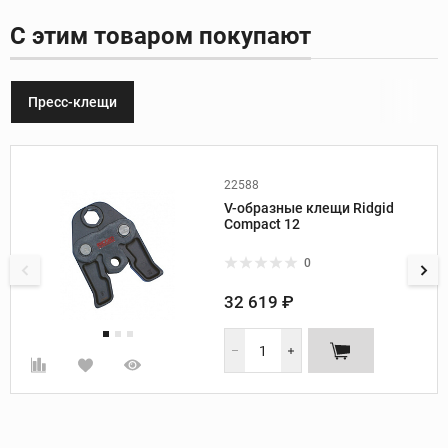
С этим товаром покупают
Пресс-клещи
22588
Производитель:
Ridgid
V-образные клещи Ridgid
Вес, кг:
0,94
Compact 12
Диаметр труб, мм:
12
0
32 619 ₽