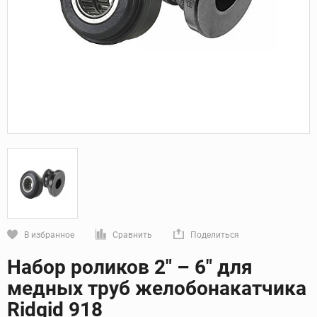
В избранное
Сравнить
Поделиться
Кликните, чтобы скопировать прямую ссылку
Набор роликов 2" – 6" для
медных труб желобонакатчика
Ridgid 918