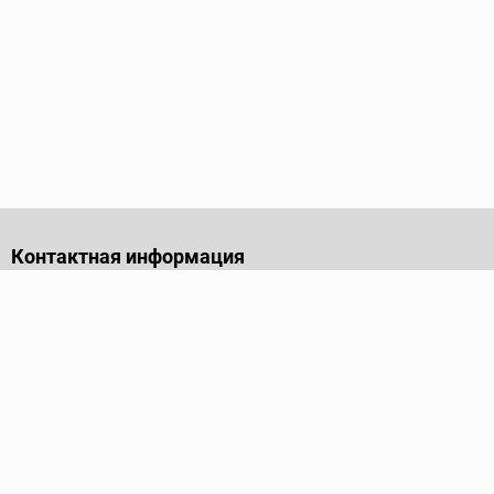
Контактная информация
141701, Московская обл., г. Долгопрудный, проезд
Лихачевский, дом 4, стр. 1, офис 219
Телефон
+7 (495) 973-35-15
Пн - Пт: 9.00-18.00
Электронная почта