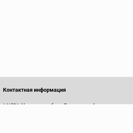
Контактная информация
141701, Московская обл., г. Долгопрудный, проезд
Лихачевский, дом 4, стр. 1, офис 219
Телефон
+7 (495) 973-35-15