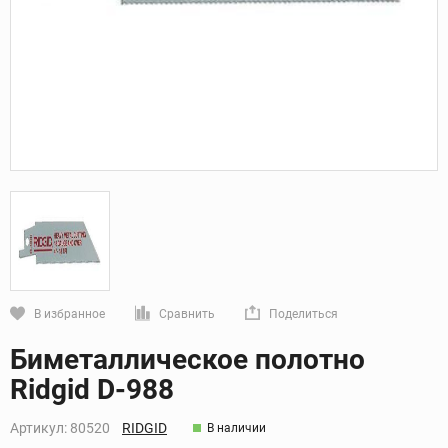
В избранное
Сравнить
Поделиться
Кликните, чтобы скопировать прямую ссылку
Биметаллическое полотно
Ridgid D-988
Артикул:
80520
RIDGID
В наличии