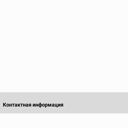
Контактная информация
141701, Московская обл., г. Долгопрудный, проезд
Лихачевский, дом 4, стр. 1, офис 219