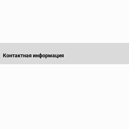
Контактная информация
141701, Московская обл., г. Долгопрудный, проезд
Лихачевский, дом 4, стр. 1, офис 219
Телефон
+7 (495) 973-35-15
Пн - Пт: 9.00-18.00
Электронная почта
info@ridgid-pro.ru