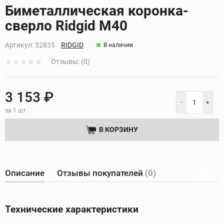
Кликните, чтобы скопировать прямую ссылку
Биметаллическая коронка-
сверло Ridgid M40
Артикул:
52835
RIDGID
В наличии
Отзывы: (0)
3 153 ₽
за 1 шт
В КОРЗИНУ
Описание
Отзывы покупателей
(0)
Технические характеристики