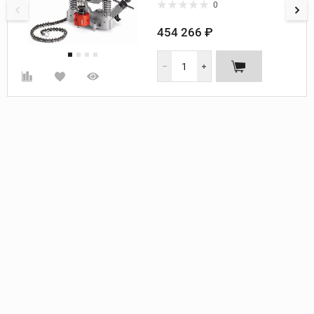
Напряжение, В:
220
0
Min диаметр труб, мм:
38
Max диаметр труб, мм:
200
454 266 ₽
Мin диаметр труб, дюйм:
1 1/2
Скорость вращения двигателя,
об/мин:
360
Толщина резки:
до 3" (76 мм)
Диаметр гнезда зажимного
патрона, дюйм:
до 7/16
Габариты (ДхШхВ), мм:
302х335х325
Размер зажимного патрона:
1/16"-1/2" (1,6-13 мм)
Max диаметр труб, дюйм:
8