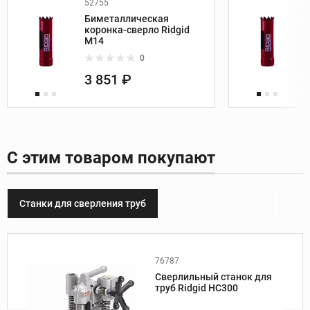
52755
Биметаллическая
коронка-сверло Ridgid
M14
0
3 851 ₽
С этим товаром покупают
Станки для сверления труб
76787
Производитель:
Ridgid
Сверлильный станок для
Вес, кг:
14
труб Ridgid HC300
Мощность, кВт:
1,2